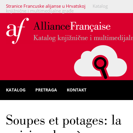
Stranice Francuske alijanse u Hrvatskoj
Katalog
knjižnične i multimedijalne građe
KATALOG
PRETRAGA
KONTAKT
Soupes et potages: la