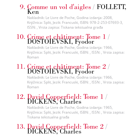
Comme un vol d'aigles
/
FOLLETT,
Ken
Nakladnik: Le Livre de Poche, Godina izdanja: 2008,
Knjižnica: Split, Jezik: Francuski, ISBN: 978-2-253-07693-3,
ISSN: , Vrsta zapisa: Tiskana tekstualna građa
Crime et châtiment: Tome 1
/
DOSTOIEVSKI, Fyodor
Nakladnik: Le Livre de Poche, Godina izdanja: 1966,
Knjižnica: Split, Jezik: Francuski, ISBN: , ISSN: , Vrsta zapisa:
Roman
Crime et châtiment: Tome 2
/
DOSTOIEVSKI, Fyodor
Nakladnik: Le Livre de Poche, Godina izdanja: 1966,
Knjižnica: Split, Jezik: Francuski, ISBN: , ISSN: , Vrsta zapisa:
Roman
David Copperfield: Tome 1
/
DICKENS, Charles
Nakladnik: Le Livre de Poche, Godina izdanja: 1965,
Knjižnica: Split, Jezik: Francuski, ISBN: , ISSN: , Vrsta zapisa:
Tiskana tekstualna građa
David Copperfield: Tome 2
/
DICKENS, Charles