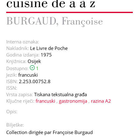
cuisine de a à z
BURGAUD, Françoise
Interna oznaka:
Nakladnik:
Le Livre de Poche
Godina izdanja:
1975
Knjižnica:
Osijek
Dostupno:
1
Jezik:
francuski
ISBN:
2.253.00752.8
ISSN:
Vrsta zapisa:
Tiskana tekstualna građa
Ključne riječi:
francuski
,
gastronomija
,
razina A2
Opis:
Bilješke:
Collection dirigée par Françoise Burgaud