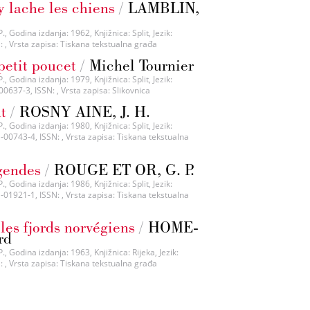
 lache les chiens
/
LAMBLIN,
., Godina izdanja: 1962, Knjižnica: Split, Jezik:
N: , Vrsta zapisa: Tiskana tekstualna građa
petit poucet
/
Michel Tournier
., Godina izdanja: 1979, Knjižnica: Split, Jezik:
00637-3, ISSN: , Vrsta zapisa: Slikovnica
t
/
ROSNY AINE, J. H.
., Godina izdanja: 1980, Knjižnica: Split, Jezik:
-00743-4, ISSN: , Vrsta zapisa: Tiskana tekstualna
gendes
/
ROUGE ET OR, G. P.
., Godina izdanja: 1986, Knjižnica: Split, Jezik:
-01921-1, ISSN: , Vrsta zapisa: Tiskana tekstualna
les fjords norvégiens
/
HOME-
rd
., Godina izdanja: 1963, Knjižnica: Rijeka, Jezik:
N: , Vrsta zapisa: Tiskana tekstualna građa