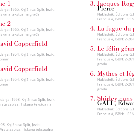
me 1
Jacques Rogy
Pierre
nja: 1965, Knjižnica: Split, Jezik:
 Tiskana tekstualna građa
Nakladnik: Éditions G.P
Francuski, ISBN: , ISS
me 2
La fugue du 
nja: 1965, Knjižnica: Split, Jezik:
 Tiskana tekstualna građa
Nakladnik: Éditions G.P
Francuski, ISBN: 2-26-
David Copperfield
Le félin géan
nja: 1954, Knjižnica: Split, Jezik:
Nakladnik: Éditions G.P
 Roman
Francuski, ISBN: 2-261
građa
David Copperfield
Mythes et lé
nja: 1954, Knjižnica: Split, Jezik:
Nakladnik: Éditions G.P
 Roman
Francuski, ISBN: 2-261
građa
Shirley dans 
nja: 1998, Knjižnica: Split, Jezik:
GALL, Edwa
Vrsta zapisa: Tiskana tekstualna
Nakladnik: Éditions G.P
Francuski, ISBN: , ISS
, Knjižnica: Split, Jezik:
 Vrsta zapisa: Tiskana tekstualna