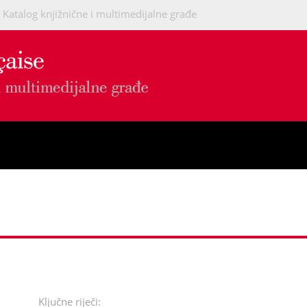
Katalog knjižnične i multimedijalne građe
Ključne riječi: