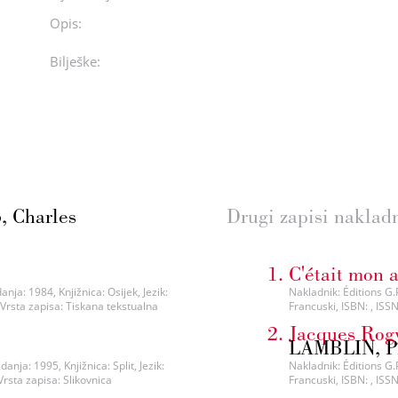
Opis:
Bilješke:
 Charles
Drugi zapisi naklad
C'était mon 
nja: 1984, Knjižnica: Osijek, Jezik:
Nakladnik: Éditions G.P
 Vrsta zapisa: Tiskana tekstualna
Francuski, ISBN: , ISS
Jacques Rogy
LAMBLIN, Pi
nja: 1995, Knjižnica: Split, Jezik:
Nakladnik: Éditions G.P
Vrsta zapisa: Slikovnica
Francuski, ISBN: , ISS