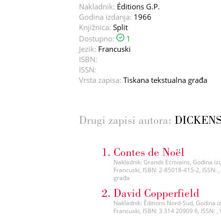
Nakladnik:
Éditions G.P.
Godina izdanja:
1966
Knjižnica:
Split
Dostupno:
1
Jezik:
Francuski
ISBN:
ISSN:
Vrsta zapisa:
Tiskana tekstualna građa
Drugi zapisi autora:
DICKENS,
Contes de Noël
Nakladnik: Grands Ecrivains, Godina izda
Francuski, ISBN: 2-85018-415-2, ISSN: ,
građa
David Copperfield
Nakladnik: Éditions Nord-Sud, Godina izda
Francuski, ISBN: 3 314 20909 6, ISSN: , 