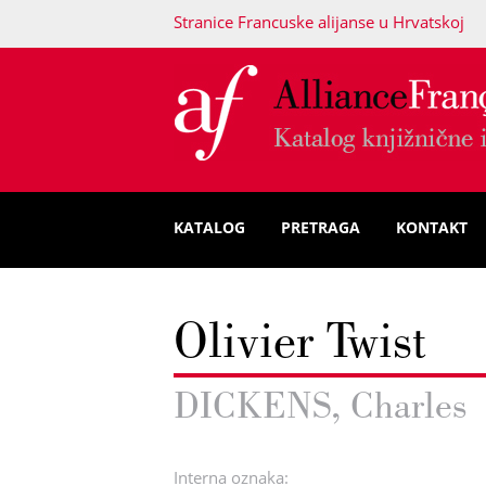
Stranice Francuske alijanse u Hrvatskoj
KATALOG
PRETRAGA
KONTAKT
Olivier Twist
DICKENS, Charles
Interna oznaka: