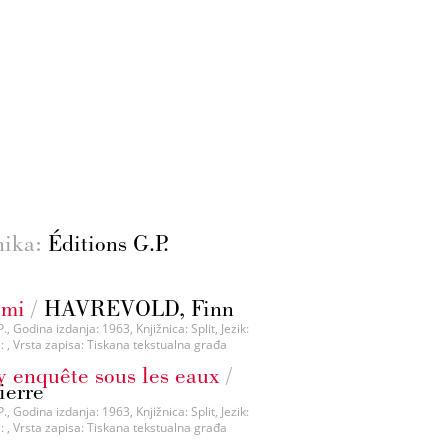
nika:
Éditions G.P.
ami
/
HAVREVOLD, Finn
., Godina izdanja: 1963, Knjižnica: Split, Jezik:
N: , Vrsta zapisa: Tiskana tekstualna građa
 enquête sous les eaux
/
erre
., Godina izdanja: 1963, Knjižnica: Split, Jezik:
N: , Vrsta zapisa: Tiskana tekstualna građa