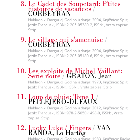
Le Cadet des Soupetard: P'tites
histoires de vacances
/
CORBEYRAN
Nakladnik: Dargaud, Godina izdanja: 2004, Knjižnica: Split,
Jezik: Francuski, ISBN: 2-205-05389-2, ISSN: , Vrsta zapisa:
Strip
Le village qui s'amenuise
/
CORBEYRAN
Nakladnik: Dargaud, Godina izdanja: 2004, Knjižnica: Split,
Jezik: Francuski, ISBN: 2-205-05180-6, ISSN: , Vrsta zapisa:
Strip
Les exploits de Michel Vaillant:
Serie noire
/
GRATON, Jean
Nakladnik: Dargaud, Godina izdanja: 1973, Knjižnica: Split,
Jezik: Francuski, ISBN: , ISSN: , Vrsta zapisa: Strip
Loup de pluie: Tome 1
/
PELLEJERO-DUFAUX
Nakladnik: Dargaud, Godina izdanja: 2012, Knjižnica: Split,
Jezik: Francuski, ISBN: 978-2-5050-1498-0, ISSN: , Vrsta
zapisa: Strip
Lucky Luke / Fingers
/
VAN
BANDA, Lo Hartog
Nakladnik: Dargaud, Godina izdanja: 1983, Knjižnica: Rijeka,