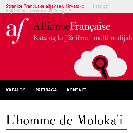
Stranice Francuske alijanse u Hrvatskoj
Katalog
knjižnične i multimedijalne građe
KATALOG
PRETRAGA
KONTAKT
L'homme de Moloka'i