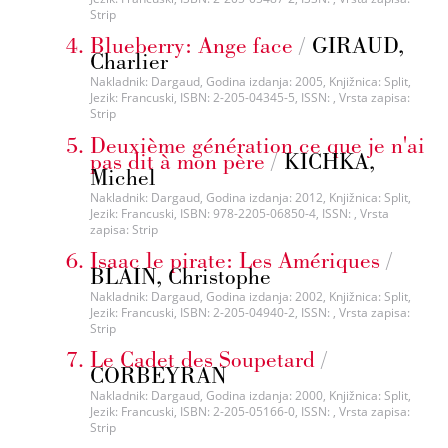
Strip
Blueberry: Ange face
/
GIRAUD,
Charlier
Nakladnik: Dargaud, Godina izdanja: 2005, Knjižnica: Split,
Jezik: Francuski, ISBN: 2-205-04345-5, ISSN: , Vrsta zapisa:
Strip
Deuxième génération ce que je n'ai
pas dit à mon père
/
KICHKA,
Michel
Nakladnik: Dargaud, Godina izdanja: 2012, Knjižnica: Split,
Jezik: Francuski, ISBN: 978-2205-06850-4, ISSN: , Vrsta
zapisa: Strip
Isaac le pirate: Les Amériques
/
BLAIN, Christophe
Nakladnik: Dargaud, Godina izdanja: 2002, Knjižnica: Split,
Jezik: Francuski, ISBN: 2-205-04940-2, ISSN: , Vrsta zapisa:
Strip
Le Cadet des Soupetard
/
CORBEYRAN
Nakladnik: Dargaud, Godina izdanja: 2000, Knjižnica: Split,
Jezik: Francuski, ISBN: 2-205-05166-0, ISSN: , Vrsta zapisa:
Strip