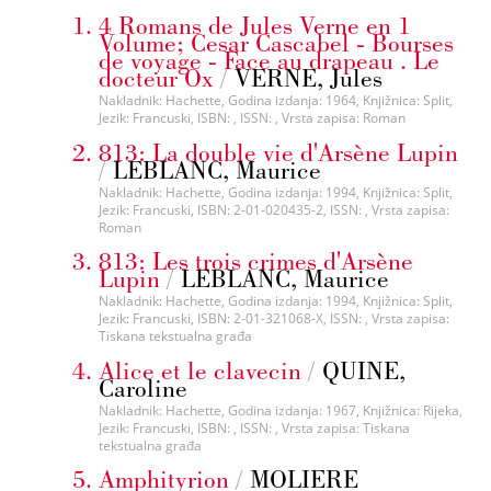
4 Romans de Jules Verne en 1
Volume; Cesar Cascabel - Bourses
de voyage - Face au drapeau . Le
docteur Ox
/
VERNE, Jules
Nakladnik: Hachette, Godina izdanja: 1964, Knjižnica: Split,
Jezik: Francuski, ISBN: , ISSN: , Vrsta zapisa: Roman
813: La double vie d'Arsène Lupin
/
LEBLANC, Maurice
Nakladnik: Hachette, Godina izdanja: 1994, Knjižnica: Split,
Jezik: Francuski, ISBN: 2-01-020435-2, ISSN: , Vrsta zapisa:
Roman
813: Les trois crimes d'Arsène
Lupin
/
LEBLANC, Maurice
Nakladnik: Hachette, Godina izdanja: 1994, Knjižnica: Split,
Jezik: Francuski, ISBN: 2-01-321068-X, ISSN: , Vrsta zapisa:
Tiskana tekstualna građa
Alice et le clavecin
/
QUINE,
Caroline
Nakladnik: Hachette, Godina izdanja: 1967, Knjižnica: Rijeka,
Jezik: Francuski, ISBN: , ISSN: , Vrsta zapisa: Tiskana
tekstualna građa
Amphityrion
/
MOLIERE