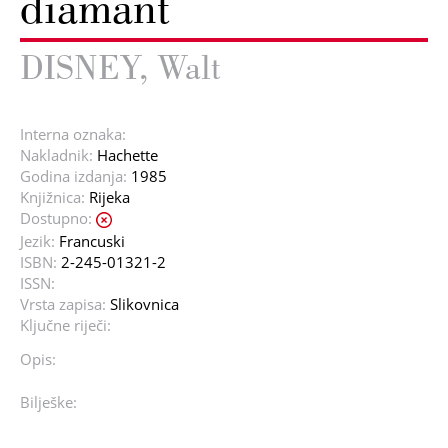
diamant
DISNEY, Walt
Interna oznaka:
Nakladnik:
Hachette
Godina izdanja:
1985
Knjižnica:
Rijeka
Dostupno:
Jezik:
Francuski
ISBN:
2-245-01321-2
ISSN:
Vrsta zapisa:
Slikovnica
Ključne riječi:
Opis:
Bilješke: