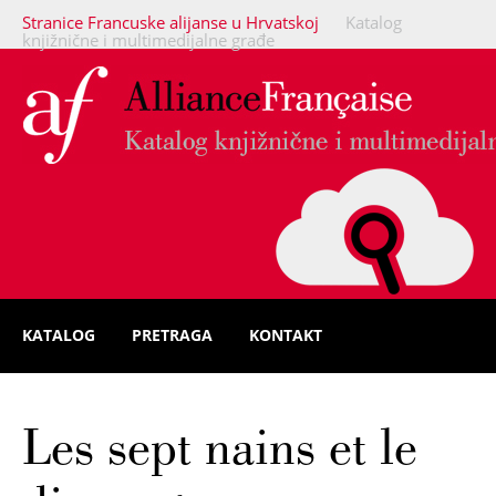
Stranice Francuske alijanse u Hrvatskoj
Katalog
knjižnične i multimedijalne građe
KATALOG
PRETRAGA
KONTAKT
Les sept nains et le