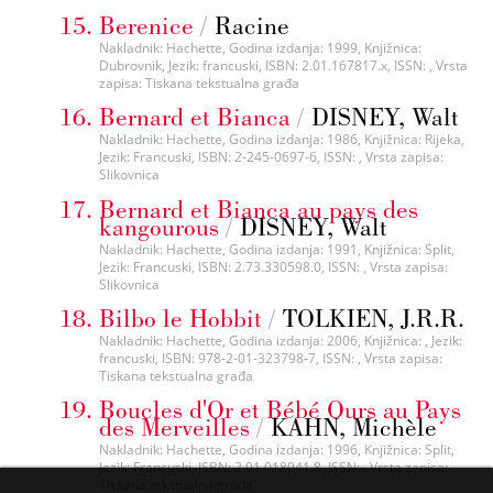
Berenice
/
Racine
Nakladnik: Hachette, Godina izdanja: 1999, Knjižnica:
Dubrovnik, Jezik: francuski, ISBN: 2.01.167817.x, ISSN: , Vrsta
zapisa: Tiskana tekstualna građa
Bernard et Bianca
/
DISNEY, Walt
Nakladnik: Hachette, Godina izdanja: 1986, Knjižnica: Rijeka,
Jezik: Francuski, ISBN: 2-245-0697-6, ISSN: , Vrsta zapisa:
Slikovnica
Bernard et Bianca au pays des
kangourous
/
DISNEY, Walt
Nakladnik: Hachette, Godina izdanja: 1991, Knjižnica: Split,
Jezik: Francuski, ISBN: 2.73.330598.0, ISSN: , Vrsta zapisa:
Slikovnica
Bilbo le Hobbit
/
TOLKIEN, J.R.R.
Nakladnik: Hachette, Godina izdanja: 2006, Knjižnica: , Jezik:
francuski, ISBN: 978-2-01-323798-7, ISSN: , Vrsta zapisa:
Tiskana tekstualna građa
Boucles d'Or et Bébé Ours au Pays
des Merveilles
/
KAHN, Michèle
Nakladnik: Hachette, Godina izdanja: 1996, Knjižnica: Split,
Jezik: Francuski, ISBN: 2.01.018941.8, ISSN: , Vrsta zapisa:
Tiskana tekstualna građa