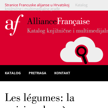
Stranice Francuske alijanse u Hrvatskoj
Katalog
knjižnične i multimedijalne građe
KATALOG
PRETRAGA
KONTAKT
Les légumes: la