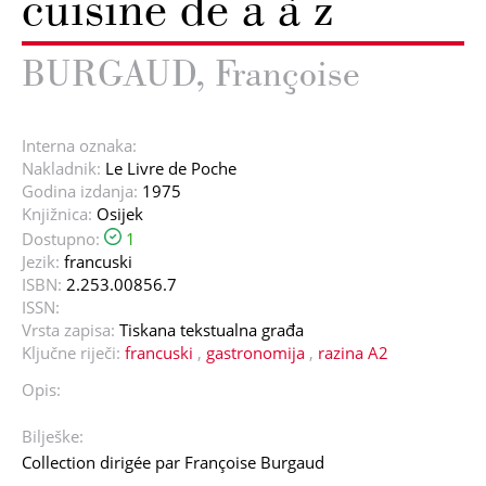
cuisine de a à z
BURGAUD, Françoise
Interna oznaka:
Nakladnik:
Le Livre de Poche
Godina izdanja:
1975
Knjižnica:
Osijek
Dostupno:
1
Jezik:
francuski
ISBN:
2.253.00856.7
ISSN:
Vrsta zapisa:
Tiskana tekstualna građa
Ključne riječi:
francuski
,
gastronomija
,
razina A2
Opis:
Bilješke:
Collection dirigée par Françoise Burgaud