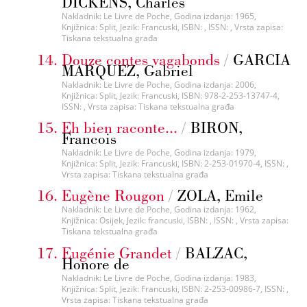
DICKENS, Charles
Nakladnik: Le Livre de Poche, Godina izdanja: 1965,
Knjižnica: Split, Jezik: Francuski, ISBN: , ISSN: , Vrsta zapisa:
Tiskana tekstualna građa
Douze contes vagabonds
/
GARCIA
MARQUEZ, Gabriel
Nakladnik: Le Livre de Poche, Godina izdanja: 2006,
Knjižnica: Split, Jezik: Francuski, ISBN: 978-2-253-13747-4,
ISSN: , Vrsta zapisa: Tiskana tekstualna građa
Eh bien raconte...
/
BIRON,
Francois
Nakladnik: Le Livre de Poche, Godina izdanja: 1979,
Knjižnica: Split, Jezik: Francuski, ISBN: 2-253-01970-4, ISSN: ,
Vrsta zapisa: Tiskana tekstualna građa
Eugène Rougon
/
ZOLA, Emile
Nakladnik: Le Livre de Poche, Godina izdanja: 1962,
Knjižnica: Osijek, Jezik: francuski, ISBN: , ISSN: , Vrsta zapisa:
Tiskana tekstualna građa
Eugénie Grandet
/
BALZAC,
Honore de
Nakladnik: Le Livre de Poche, Godina izdanja: 1983,
Knjižnica: Split, Jezik: Francuski, ISBN: 2-253-00986-7, ISSN: ,
Vrsta zapisa: Tiskana tekstualna građa