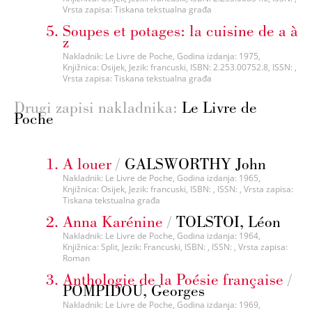
Vrsta zapisa: Tiskana tekstualna građa
Soupes et potages: la cuisine de a à
z
Nakladnik: Le Livre de Poche, Godina izdanja: 1975,
Knjižnica: Osijek, Jezik: francuski, ISBN: 2.253.00752.8, ISSN: ,
Vrsta zapisa: Tiskana tekstualna građa
Drugi zapisi nakladnika:
Le Livre de
Poche
A louer
/
GALSWORTHY John
Nakladnik: Le Livre de Poche, Godina izdanja: 1965,
Knjižnica: Osijek, Jezik: francuski, ISBN: , ISSN: , Vrsta zapisa:
Tiskana tekstualna građa
Anna Karénine
/
TOLSTOI, Léon
Nakladnik: Le Livre de Poche, Godina izdanja: 1964,
Knjižnica: Split, Jezik: Francuski, ISBN: , ISSN: , Vrsta zapisa:
Roman
Anthologie de la Poésie française
/
POMPIDOU, Georges
Nakladnik: Le Livre de Poche, Godina izdanja: 1969,