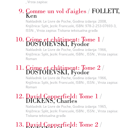
, Vrsta zapisa:
Comme un vol d'aigles
/
FOLLETT,
Ken
Nakladnik: Le Livre de Poche, Godina izdanja: 2008,
Knjižnica: Split, Jezik: Francuski, ISBN: 978-2-253-07693-3,
ISSN: , Vrsta zapisa: Tiskana tekstualna građa
Crime et châtiment: Tome 1
/
DOSTOIEVSKI, Fyodor
Nakladnik: Le Livre de Poche, Godina izdanja: 1966,
Knjižnica: Split, Jezik: Francuski, ISBN: , ISSN: , Vrsta zapisa:
Roman
Crime et châtiment: Tome 2
/
DOSTOIEVSKI, Fyodor
Nakladnik: Le Livre de Poche, Godina izdanja: 1966,
Knjižnica: Split, Jezik: Francuski, ISBN: , ISSN: , Vrsta zapisa:
Roman
David Copperfield: Tome 1
/
DICKENS, Charles
Nakladnik: Le Livre de Poche, Godina izdanja: 1965,
Knjižnica: Split, Jezik: Francuski, ISBN: , ISSN: , Vrsta zapisa:
Tiskana tekstualna građa
David Copperfield: Tome 2
/