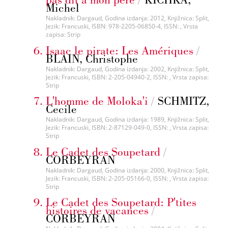
Michel
Nakladnik: Dargaud, Godina izdanja: 2012, Knjižnica: Split,
Jezik: Francuski, ISBN: 978-2205-06850-4, ISSN: , Vrsta
zapisa: Strip
Isaac le pirate: Les Amériques
/
BLAIN, Christophe
Nakladnik: Dargaud, Godina izdanja: 2002, Knjižnica: Split,
Jezik: Francuski, ISBN: 2-205-04940-2, ISSN: , Vrsta zapisa:
Strip
L'homme de Moloka'i
/
SCHMITZ,
Cecile
Nakladnik: Dargaud, Godina izdanja: 1989, Knjižnica: Split,
Jezik: Francuski, ISBN: 2-87129-049-0, ISSN: , Vrsta zapisa:
Strip
Le Cadet des Soupetard
/
CORBEYRAN
Nakladnik: Dargaud, Godina izdanja: 2000, Knjižnica: Split,
Jezik: Francuski, ISBN: 2-205-05166-0, ISSN: , Vrsta zapisa:
Strip
Le Cadet des Soupetard: P'tites
histoires de vacances
/
CORBEYRAN