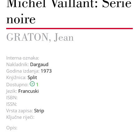
Michel Vaillant: Serie
noire
GRATON, Jean
Interna oznaka:
Nakladnik:
Dargaud
Godina izdanja:
1973
Knjižnica:
Split
Dostupno:
1
Jezik:
Francuski
ISBN:
ISSN:
Vrsta zapisa:
Strip
Ključne riječi:
Opis: