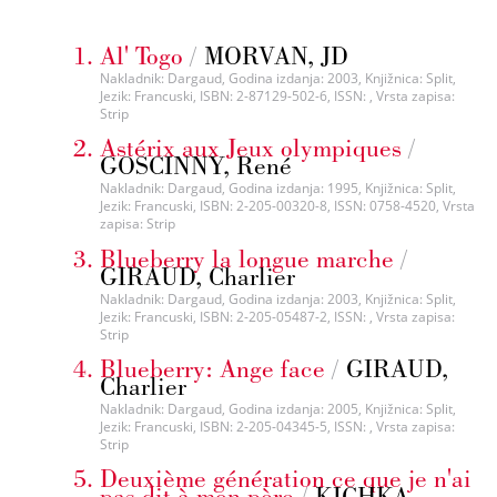
Al' Togo
/
MORVAN, JD
Nakladnik: Dargaud, Godina izdanja: 2003, Knjižnica: Split,
Jezik: Francuski, ISBN: 2-87129-502-6, ISSN: , Vrsta zapisa:
Strip
Astérix aux Jeux olympiques
/
GOSCINNY, René
Nakladnik: Dargaud, Godina izdanja: 1995, Knjižnica: Split,
Jezik: Francuski, ISBN: 2-205-00320-8, ISSN: 0758-4520, Vrsta
zapisa: Strip
Blueberry la longue marche
/
GIRAUD, Charlier
Nakladnik: Dargaud, Godina izdanja: 2003, Knjižnica: Split,
Jezik: Francuski, ISBN: 2-205-05487-2, ISSN: , Vrsta zapisa:
Strip
Blueberry: Ange face
/
GIRAUD,
Charlier
Nakladnik: Dargaud, Godina izdanja: 2005, Knjižnica: Split,
Jezik: Francuski, ISBN: 2-205-04345-5, ISSN: , Vrsta zapisa:
Strip
Deuxième génération ce que je n'ai
pas dit à mon père
/
KICHKA,