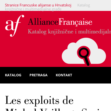
Stranice Francuske alijanse u Hrvatskoj
Katalog
knjižnične i multimedijalne građe
KATALOG
PRETRAGA
KONTAKT
Les exploits de