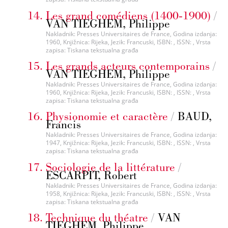
Les grand comédiens (1400-1900)
/
VAN TIEGHEM, Philippe
Nakladnik: Presses Universitaires de France, Godina izdanja:
1960, Knjižnica: Rijeka, Jezik: Francuski, ISBN: , ISSN: , Vrsta
zapisa: Tiskana tekstualna građa
Les grands acteurs contemporains
/
VAN TIEGHEM, Philippe
Nakladnik: Presses Universitaires de France, Godina izdanja:
1960, Knjižnica: Rijeka, Jezik: Francuski, ISBN: , ISSN: , Vrsta
zapisa: Tiskana tekstualna građa
Physionomie et caractère
/
BAUD,
Francis
Nakladnik: Presses Universitaires de France, Godina izdanja:
1947, Knjižnica: Rijeka, Jezik: Francuski, ISBN: , ISSN: , Vrsta
zapisa: Tiskana tekstualna građa
Sociologie de la littérature
/
ESCARPIT, Robert
Nakladnik: Presses Universitaires de France, Godina izdanja:
1958, Knjižnica: Rijeka, Jezik: Francuski, ISBN: , ISSN: , Vrsta
zapisa: Tiskana tekstualna građa
Technique du théatre
/
VAN
TIEGHEM, Philippe