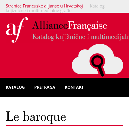
Stranice Francuske alijanse u Hrvatskoj
Katalog
knjižnične i multimedijalne građe
KATALOG
PRETRAGA
KONTAKT
Le baroque