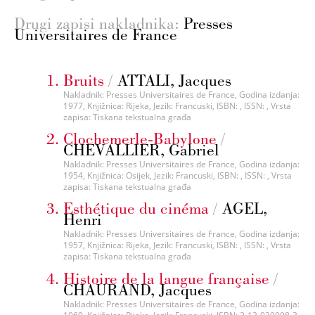
Drugi zapisi nakladnika:
Presses
Universitaires de France
Bruits
/
ATTALI, Jacques
Nakladnik: Presses Universitaires de France, Godina izdanja:
1977, Knjižnica: Rijeka, Jezik: Francuski, ISBN: , ISSN: , Vrsta
zapisa: Tiskana tekstualna građa
Clochemerle-Babylone
/
CHEVALLIER, Gabriel
Nakladnik: Presses Universitaires de France, Godina izdanja:
1954, Knjižnica: Osijek, Jezik: Francuski, ISBN: , ISSN: , Vrsta
zapisa: Tiskana tekstualna građa
Esthétique du cinéma
/
AGEL,
Henri
Nakladnik: Presses Universitaires de France, Godina izdanja:
1957, Knjižnica: Rijeka, Jezik: Francuski, ISBN: , ISSN: , Vrsta
zapisa: Tiskana tekstualna građa
Histoire de la langue française
/
CHAURAND, Jacques
Nakladnik: Presses Universitaires de France, Godina izdanja: