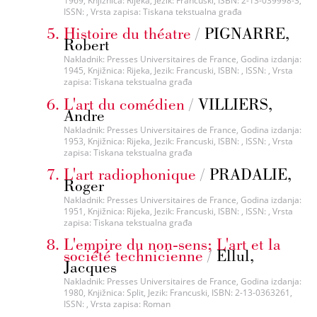
1969, Knjižnica: Rijeka, Jezik: Francuski, ISBN: 2-13-039998-3,
ISSN: , Vrsta zapisa: Tiskana tekstualna građa
Histoire du théatre
/
PIGNARRE,
Robert
Nakladnik: Presses Universitaires de France, Godina izdanja:
1945, Knjižnica: Rijeka, Jezik: Francuski, ISBN: , ISSN: , Vrsta
zapisa: Tiskana tekstualna građa
L'art du comédien
/
VILLIERS,
Andre
Nakladnik: Presses Universitaires de France, Godina izdanja:
1953, Knjižnica: Rijeka, Jezik: Francuski, ISBN: , ISSN: , Vrsta
zapisa: Tiskana tekstualna građa
L'art radiophonique
/
PRADALIE,
Roger
Nakladnik: Presses Universitaires de France, Godina izdanja:
1951, Knjižnica: Rijeka, Jezik: Francuski, ISBN: , ISSN: , Vrsta
zapisa: Tiskana tekstualna građa
L'empire du non-sens; L'art et la
société technicienne
/
Ellul,
Jacques
Nakladnik: Presses Universitaires de France, Godina izdanja:
1980, Knjižnica: Split, Jezik: Francuski, ISBN: 2-13-0363261,
ISSN: , Vrsta zapisa: Roman