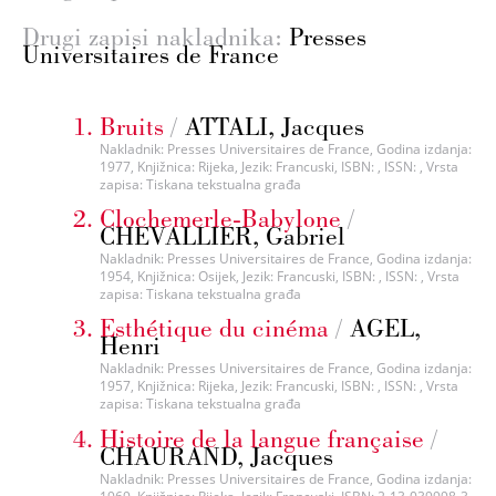
Drugi zapisi nakladnika:
Presses
Universitaires de France
Bruits
/
ATTALI, Jacques
Nakladnik: Presses Universitaires de France, Godina izdanja:
1977, Knjižnica: Rijeka, Jezik: Francuski, ISBN: , ISSN: , Vrsta
zapisa: Tiskana tekstualna građa
Clochemerle-Babylone
/
CHEVALLIER, Gabriel
Nakladnik: Presses Universitaires de France, Godina izdanja:
1954, Knjižnica: Osijek, Jezik: Francuski, ISBN: , ISSN: , Vrsta
zapisa: Tiskana tekstualna građa
Esthétique du cinéma
/
AGEL,
Henri
Nakladnik: Presses Universitaires de France, Godina izdanja:
1957, Knjižnica: Rijeka, Jezik: Francuski, ISBN: , ISSN: , Vrsta
zapisa: Tiskana tekstualna građa
Histoire de la langue française
/
CHAURAND, Jacques
Nakladnik: Presses Universitaires de France, Godina izdanja: