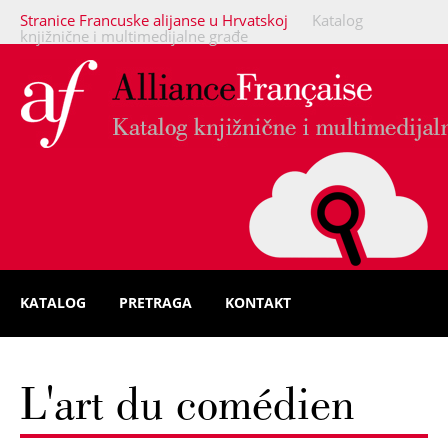
Stranice Francuske alijanse u Hrvatskoj
Katalog
knjižnične i multimedijalne građe
KATALOG
PRETRAGA
KONTAKT
L'art du comédien