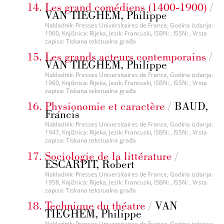
Les grand comédiens (1400-1900)
/
VAN TIEGHEM, Philippe
Nakladnik: Presses Universitaires de France, Godina izdanja:
1960, Knjižnica: Rijeka, Jezik: Francuski, ISBN: , ISSN: , Vrsta
zapisa: Tiskana tekstualna građa
Les grands acteurs contemporains
/
VAN TIEGHEM, Philippe
Nakladnik: Presses Universitaires de France, Godina izdanja:
1960, Knjižnica: Rijeka, Jezik: Francuski, ISBN: , ISSN: , Vrsta
zapisa: Tiskana tekstualna građa
Physionomie et caractère
/
BAUD,
Francis
Nakladnik: Presses Universitaires de France, Godina izdanja:
1947, Knjižnica: Rijeka, Jezik: Francuski, ISBN: , ISSN: , Vrsta
zapisa: Tiskana tekstualna građa
Sociologie de la littérature
/
ESCARPIT, Robert
Nakladnik: Presses Universitaires de France, Godina izdanja:
1958, Knjižnica: Rijeka, Jezik: Francuski, ISBN: , ISSN: , Vrsta
zapisa: Tiskana tekstualna građa
Technique du théatre
/
VAN
TIEGHEM, Philippe
Nakladnik: Presses Universitaires de France, Godina izdanja: