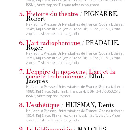
1969, Knjižnica: Rijeka, Jezik: Francuski, ISBN: 2-13-039998-3,
ISSN: , Vrsta zapisa: Tiskana tekstualna građa
Histoire du théatre
/
PIGNARRE,
Robert
Nakladnik: Presses Universitaires de France, Godina izdanja:
1945, Knjižnica: Rijeka, Jezik: Francuski, ISBN: , ISSN: , Vrsta
zapisa: Tiskana tekstualna građa
L'art radiophonique
/
PRADALIE,
Roger
Nakladnik: Presses Universitaires de France, Godina izdanja:
1951, Knjižnica: Rijeka, Jezik: Francuski, ISBN: , ISSN: , Vrsta
zapisa: Tiskana tekstualna građa
L'empire du non-sens; L'art et la
société technicienne
/
Ellul,
Jacques
Nakladnik: Presses Universitaires de France, Godina izdanja:
1980, Knjižnica: Split, Jezik: Francuski, ISBN: 2-13-0363261,
ISSN: , Vrsta zapisa: Roman
L'esthétique
/
HUISMAN, Denis
Nakladnik: Presses Universitaires de France, Godina izdanja:
1954, Knjižnica: Rijeka, Jezik: Francuski, ISBN: , ISSN: , Vrsta
zapisa: Tiskana tekstualna građa
La bibliographie
/
MALCLES,