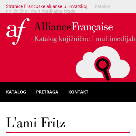
Stranice Francuske alijanse u Hrvatskoj
Katalog
knjižnične i multimedijalne građe
KATALOG
PRETRAGA
KONTAKT
L'ami Fritz