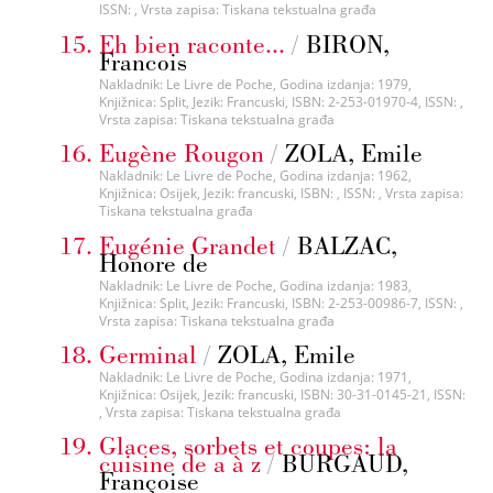
ISSN: , Vrsta zapisa: Tiskana tekstualna građa
Eh bien raconte...
/
BIRON,
Francois
Nakladnik: Le Livre de Poche, Godina izdanja: 1979,
Knjižnica: Split, Jezik: Francuski, ISBN: 2-253-01970-4, ISSN: ,
Vrsta zapisa: Tiskana tekstualna građa
Eugène Rougon
/
ZOLA, Emile
Nakladnik: Le Livre de Poche, Godina izdanja: 1962,
Knjižnica: Osijek, Jezik: francuski, ISBN: , ISSN: , Vrsta zapisa:
Tiskana tekstualna građa
Eugénie Grandet
/
BALZAC,
Honore de
Nakladnik: Le Livre de Poche, Godina izdanja: 1983,
Knjižnica: Split, Jezik: Francuski, ISBN: 2-253-00986-7, ISSN: ,
Vrsta zapisa: Tiskana tekstualna građa
Germinal
/
ZOLA, Emile
Nakladnik: Le Livre de Poche, Godina izdanja: 1971,
Knjižnica: Osijek, Jezik: francuski, ISBN: 30-31-0145-21, ISSN:
, Vrsta zapisa: Tiskana tekstualna građa
Glaces, sorbets et coupes: la
cuisine de a à z
/
BURGAUD,
Françoise