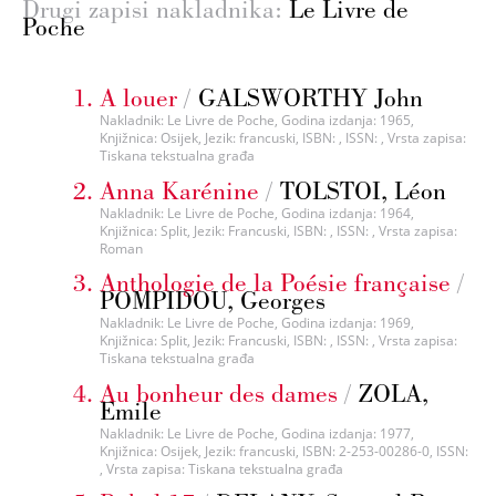
Drugi zapisi nakladnika:
Le Livre de
Poche
A louer
/
GALSWORTHY John
Nakladnik: Le Livre de Poche, Godina izdanja: 1965,
Knjižnica: Osijek, Jezik: francuski, ISBN: , ISSN: , Vrsta zapisa:
Tiskana tekstualna građa
Anna Karénine
/
TOLSTOI, Léon
Nakladnik: Le Livre de Poche, Godina izdanja: 1964,
Knjižnica: Split, Jezik: Francuski, ISBN: , ISSN: , Vrsta zapisa:
Roman
Anthologie de la Poésie française
/
POMPIDOU, Georges
Nakladnik: Le Livre de Poche, Godina izdanja: 1969,
Knjižnica: Split, Jezik: Francuski, ISBN: , ISSN: , Vrsta zapisa:
Tiskana tekstualna građa
Au bonheur des dames
/
ZOLA,
Emile
Nakladnik: Le Livre de Poche, Godina izdanja: 1977,
Knjižnica: Osijek, Jezik: francuski, ISBN: 2-253-00286-0, ISSN:
, Vrsta zapisa: Tiskana tekstualna građa