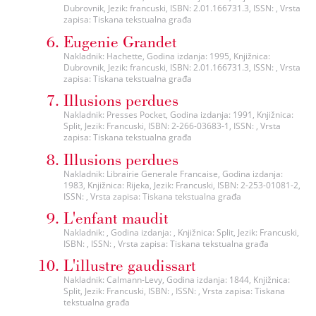
Dubrovnik, Jezik: francuski, ISBN: 2.01.166731.3, ISSN: , Vrsta
zapisa: Tiskana tekstualna građa
Eugenie Grandet
Nakladnik: Hachette, Godina izdanja: 1995, Knjižnica:
Dubrovnik, Jezik: francuski, ISBN: 2.01.166731.3, ISSN: , Vrsta
zapisa: Tiskana tekstualna građa
Illusions perdues
Nakladnik: Presses Pocket, Godina izdanja: 1991, Knjižnica:
Split, Jezik: Francuski, ISBN: 2-266-03683-1, ISSN: , Vrsta
zapisa: Tiskana tekstualna građa
Illusions perdues
Nakladnik: Librairie Generale Francaise, Godina izdanja:
1983, Knjižnica: Rijeka, Jezik: Francuski, ISBN: 2-253-01081-2,
ISSN: , Vrsta zapisa: Tiskana tekstualna građa
L'enfant maudit
Nakladnik: , Godina izdanja: , Knjižnica: Split, Jezik: Francuski,
ISBN: , ISSN: , Vrsta zapisa: Tiskana tekstualna građa
L'illustre gaudissart
Nakladnik: Calmann-Levy, Godina izdanja: 1844, Knjižnica:
Split, Jezik: Francuski, ISBN: , ISSN: , Vrsta zapisa: Tiskana
tekstualna građa