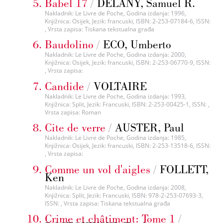
Babel 17
/
DELANY, Samuel R.
Nakladnik: Le Livre de Poche, Godina izdanja: 1996,
Knjižnica: Osijek, Jezik: francuski, ISBN: 2-253-07184-6, ISSN:
, Vrsta zapisa: Tiskana tekstualna građa
Baudolino
/
ECO, Umberto
Nakladnik: Le Livre de Poche, Godina izdanja: 2000,
Knjižnica: Osijek, Jezik: francuski, ISBN: 2-253-06770-9, ISSN:
, Vrsta zapisa:
Candide
/
VOLTAIRE
Nakladnik: Le Livre de Poche, Godina izdanja: 1993,
Knjižnica: Split, Jezik: Francuski, ISBN: 2-253-00425-1, ISSN: ,
Vrsta zapisa: Roman
Cite de verre
/
AUSTER, Paul
Nakladnik: Le Livre de Poche, Godina izdanja: 1985,
Knjižnica: Osijek, Jezik: francuski, ISBN: 2-253-13518-6, ISSN:
, Vrsta zapisa:
Comme un vol d'aigles
/
FOLLETT,
Ken
Nakladnik: Le Livre de Poche, Godina izdanja: 2008,
Knjižnica: Split, Jezik: Francuski, ISBN: 978-2-253-07693-3,
ISSN: , Vrsta zapisa: Tiskana tekstualna građa
Crime et châtiment: Tome 1
/