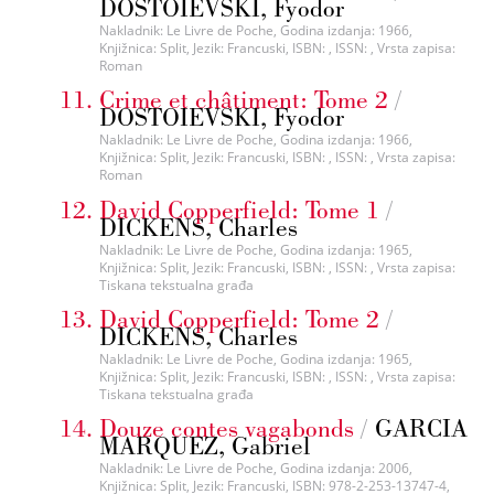
DOSTOIEVSKI, Fyodor
Nakladnik: Le Livre de Poche, Godina izdanja: 1966,
Knjižnica: Split, Jezik: Francuski, ISBN: , ISSN: , Vrsta zapisa:
Roman
Crime et châtiment: Tome 2
/
DOSTOIEVSKI, Fyodor
Nakladnik: Le Livre de Poche, Godina izdanja: 1966,
Knjižnica: Split, Jezik: Francuski, ISBN: , ISSN: , Vrsta zapisa:
Roman
David Copperfield: Tome 1
/
DICKENS, Charles
Nakladnik: Le Livre de Poche, Godina izdanja: 1965,
Knjižnica: Split, Jezik: Francuski, ISBN: , ISSN: , Vrsta zapisa:
Tiskana tekstualna građa
David Copperfield: Tome 2
/
DICKENS, Charles
Nakladnik: Le Livre de Poche, Godina izdanja: 1965,
Knjižnica: Split, Jezik: Francuski, ISBN: , ISSN: , Vrsta zapisa:
Tiskana tekstualna građa
Douze contes vagabonds
/
GARCIA
MARQUEZ, Gabriel
Nakladnik: Le Livre de Poche, Godina izdanja: 2006,
Knjižnica: Split, Jezik: Francuski, ISBN: 978-2-253-13747-4,