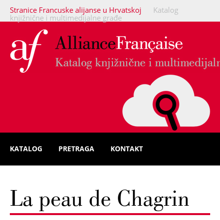
Stranice Francuske alijanse u Hrvatskoj
Katalog
knjižnične i multimedijalne građe
KATALOG
PRETRAGA
KONTAKT
La peau de Chagrin