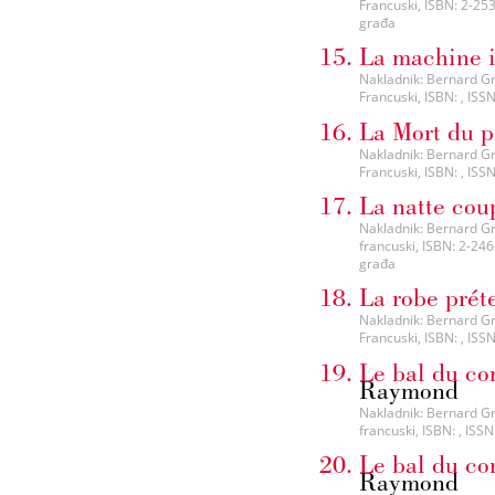
Francuski, ISBN: 2-253
građa
La machine i
Nakladnik: Bernard Gra
Francuski, ISBN: , ISS
La Mort du p
Nakladnik: Bernard Gras
Francuski, ISBN: , ISS
La natte cou
Nakladnik: Bernard Gra
francuski, ISBN: 2-246
građa
La robe prét
Nakladnik: Bernard Gra
Francuski, ISBN: , ISS
Le bal du co
Raymond
Nakladnik: Bernard Gra
francuski, ISBN: , ISSN
Le bal du co
Raymond