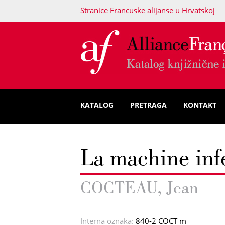
Stranice Francuske alijanse u Hrvatskoj
KATALOG
PRETRAGA
KONTAKT
La machine inf
COCTEAU, Jean
Interna oznaka:
840-2 COCT m