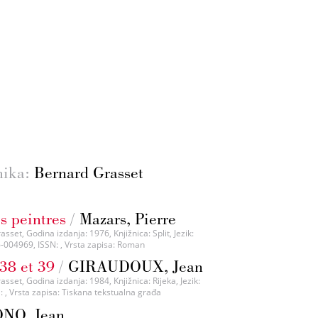
nika:
Bernard Grasset
s peintres
/
Mazars, Pierre
set, Godina izdanja: 1976, Knjižnica: Split, Jezik:
6-004969, ISSN: , Vrsta zapisa: Roman
38 et 39
/
GIRAUDOUX, Jean
sset, Godina izdanja: 1984, Knjižnica: Rijeka, Jezik:
N: , Vrsta zapisa: Tiskana tekstualna građa
NO, Jean