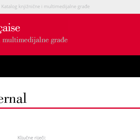
Katalog knjižnične i multimedijalne građe
ernal
Ključne riječi: