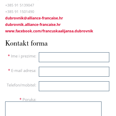
+385 91 5139047
+385 91 1501490
dubrovnik@alliance-francaise.hr
dubrovnik.alliance-francaise.hr
www.facebook.com/francuskaalijansa.dubrovnik
Kontakt forma
*
Ime i prezime:
*
E-mail adresa:
Telefon/mobitel:
*
Poruka: