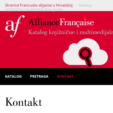
Stranice Francuske alijanse u Hrvatskoj
Katalog
knjižnične i multimedijalne građe
KATALOG
PRETRAGA
KONTAKT
Kontakt