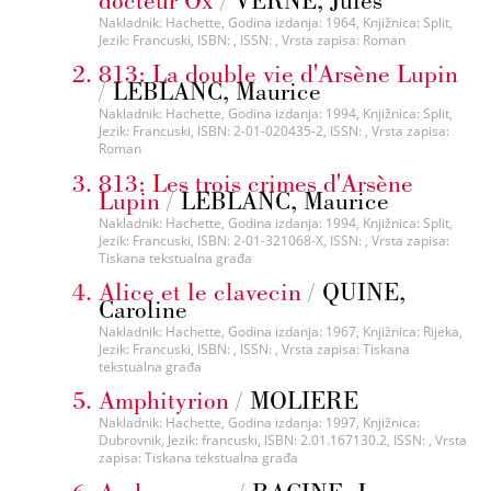
Nakladnik: Hachette, Godina izdanja: 1964, Knjižnica: Split,
Jezik: Francuski, ISBN: , ISSN: , Vrsta zapisa: Roman
813: La double vie d'Arsène Lupin
/
LEBLANC, Maurice
Nakladnik: Hachette, Godina izdanja: 1994, Knjižnica: Split,
Jezik: Francuski, ISBN: 2-01-020435-2, ISSN: , Vrsta zapisa:
Roman
813: Les trois crimes d'Arsène
Lupin
/
LEBLANC, Maurice
Nakladnik: Hachette, Godina izdanja: 1994, Knjižnica: Split,
Jezik: Francuski, ISBN: 2-01-321068-X, ISSN: , Vrsta zapisa:
Tiskana tekstualna građa
Alice et le clavecin
/
QUINE,
Caroline
Nakladnik: Hachette, Godina izdanja: 1967, Knjižnica: Rijeka,
Jezik: Francuski, ISBN: , ISSN: , Vrsta zapisa: Tiskana
tekstualna građa
Amphityrion
/
MOLIERE
Nakladnik: Hachette, Godina izdanja: 1997, Knjižnica:
Dubrovnik, Jezik: francuski, ISBN: 2.01.167130.2, ISSN: , Vrsta
zapisa: Tiskana tekstualna građa