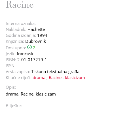
Racine
Interna oznaka:
Nakladnik:
Hachette
Godina izdanja:
1994
Knjižnica:
Dubrovnik
Dostupno:
2
Jezik:
francuski
ISBN:
2-01-017219-1
ISSN:
Vrsta zapisa:
Tiskana tekstualna građa
Ključne riječi:
drama
,
Racine
,
klasicizam
Opis:
drama, Racine, klasicizam
Bilješke: