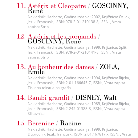
Astérix et Cleopatre
/
GOSCINNY,
René
Nakladnik: Hachette, Godina izdanja: 2002, Knjižnica: Osijek,
Jezik: Francuski, ISBN: 978-2-01-210138-8, ISSN: , Vrsta
zapisa: Strip
Astérix et les normands
/
GOSCINNY, René
Nakladnik: Hachette, Godina izdanja: 1999, Knjižnica: Split,
Jezik: Francuski, ISBN: 978-2-01-210141-8, ISSN: , Vrsta
zapisa: Strip
Au bonheur des dames
/
ZOLA,
Emile
Nakladnik: Hachette, Godina izdanja: 1994, Knjižnica: Rijeka,
Jezik: Francuski, ISBN: 2-01-166645-7, ISSN: , Vrsta zapisa:
Tiskana tekstualna građa
Bambi grandit
/
DISNEY, Walt
Nakladnik: Hachette, Godina izdanja: 1985, Knjižnica: Rijeka,
Jezik: Francuski, ISBN: 2-245-01388-3, ISSN: , Vrsta zapisa:
Slikovnica
Berenice
/
Racine
Nakladnik: Hachette, Godina izdanja: 1999, Knjižnica:
Dubrovnik, Jezik: francuski, ISBN: 2.01.167817.x, ISSN: , Vrsta