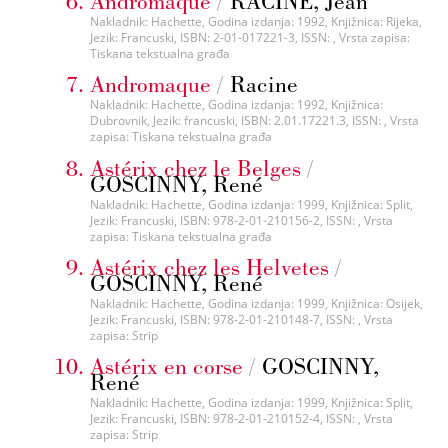
Andromaque
/
RACINE, Jean
Nakladnik: Hachette, Godina izdanja: 1992, Knjižnica: Rijeka,
Jezik: Francuski, ISBN: 2-01-017221-3, ISSN: , Vrsta zapisa:
Tiskana tekstualna građa
Andromaque
/
Racine
Nakladnik: Hachette, Godina izdanja: 1992, Knjižnica:
Dubrovnik, Jezik: francuski, ISBN: 2.01.17221.3, ISSN: , Vrsta
zapisa: Tiskana tekstualna građa
Astérix chez le Belges
/
GOSCINNY, René
Nakladnik: Hachette, Godina izdanja: 1999, Knjižnica: Split,
Jezik: Francuski, ISBN: 978-2-01-210156-2, ISSN: , Vrsta
zapisa: Tiskana tekstualna građa
Astérix chez les Helvetes
/
GOSCINNY, René
Nakladnik: Hachette, Godina izdanja: 1999, Knjižnica: Osijek,
Jezik: Francuski, ISBN: 978-2-01-210148-7, ISSN: , Vrsta
zapisa: Strip
Astérix en corse
/
GOSCINNY,
René
Nakladnik: Hachette, Godina izdanja: 1999, Knjižnica: Split,
Jezik: Francuski, ISBN: 978-2-01-210152-4, ISSN: , Vrsta
zapisa: Strip