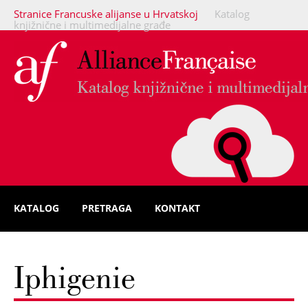
Stranice Francuske alijanse u Hrvatskoj
Katalog
knjižnične i multimedijalne građe
KATALOG
PRETRAGA
KONTAKT
Iphigenie