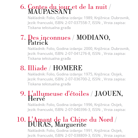
Contes du jour et de la nuit
/
MAUPASSANT
Nakladnik: Folio, Godina izdanja: 1989, Knjižnica: Dubrovnik,
Jezik: francuski, ISBN: 2-07-037558-7, ISSN: , Vrsta zapisa:
Tiskana tekstualna građa
Des inconnues
/
MODIANO,
Patrick
Nakladnik: Folio, Godina izdanja: 2000, Knjižnica: Dubrovnik,
Jezik: francuski, ISBN: 2-07-041276-8, ISSN: , Vrsta zapisa:
Tiskana tekstualna građa
Illiade
/
HOMERE
Nakladnik: Folio, Godina izdanja: 1975, Knjižnica: Osijek,
Jezik: francuski, ISBN: 2-07-036700-2, ISSN: , Vrsta zapisa:
Tiskana tekstualna građa
L'allumeuse d'étoiles
/
JAOUEN,
Hervé
Nakladnik: Folio, Godina izdanja: 1996, Knjižnica: Osijek,
Jezik: francuski, ISBN: 2-07-040396-3, ISSN: , Vrsta zapisa:
L'Amant de la Chine du Nord
/
DURAS, Marguerite
Nakladnik: Folio, Godina izdanja: 1991, Knjižnica: Osijek,
Jezik: francuski, ISBN: 2-07-038809-3, ISSN: , Vrsta zapisa: