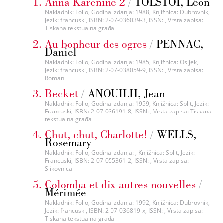
Anna Karenine 2
/
TOLSTOI, Léon
Nakladnik: Folio, Godina izdanja: 1988, Knjižnica: Dubrovnik,
Jezik: francuski, ISBN: 2-07-036039-3, ISSN: , Vrsta zapisa:
Tiskana tekstualna građa
Au bonheur des ogres
/
PENNAC,
Daniel
Nakladnik: Folio, Godina izdanja: 1985, Knjižnica: Osijek,
Jezik: francuski, ISBN: 2-07-038059-9, ISSN: , Vrsta zapisa:
Roman
Becket
/
ANOUILH, Jean
Nakladnik: Folio, Godina izdanja: 1959, Knjižnica: Split, Jezik:
Francuski, ISBN: 2-07-036191-8, ISSN: , Vrsta zapisa: Tiskana
tekstualna građa
Chut, chut, Charlotte!
/
WELLS,
Rosemary
Nakladnik: Folio, Godina izdanja: , Knjižnica: Split, Jezik:
Francuski, ISBN: 2-07-055361-2, ISSN: , Vrsta zapisa:
Slikovnica
Colomba et dix autres nouvelles
/
Mérimée
Nakladnik: Folio, Godina izdanja: 1992, Knjižnica: Dubrovnik,
Jezik: francuski, ISBN: 2-07-036819-x, ISSN: , Vrsta zapisa:
Tiskana tekstualna građa