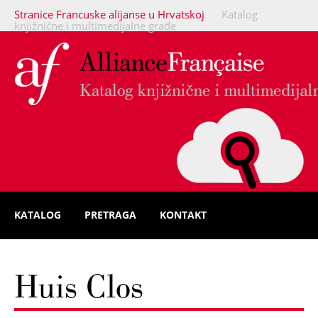
Stranice Francuske alijanse u Hrvatskoj
Katalog
knjižnične i multimedijalne građe
KATALOG
PRETRAGA
KONTAKT
Huis Clos