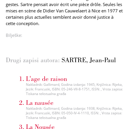
gestes. Sartre pensait avoir écrit une pièce drôle. Seules les
mises en scène de Didier Van Cauwelaert à Nice en 1977 et
certaines plus actuelles semblent avoir donné justice à
cette conception.
Bilješke:
Drugi zapisi autora:
SARTRE, Jean-Paul
L'age de raison
Nakladnik: Gallimard, Godina izdanja: 1945, Knjižnica: Rijeka,
Jezik: Francuski, ISBN: 05-246-VII-8-1751, ISSN: , Vrsta zapisa:
Tiskana tekstualna građa
La nausée
Nakladnik: Gallimard, Godina izdanja: 1938, Knjižnica: Rijeka,
Jezik: Francuski, ISBN: 05-050-IV-4-1110, ISSN: , Vrsta zapisa:
Tiskana tekstualna građa
La Nousée