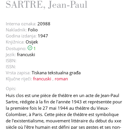
SARTRE, Jean-Paul
Interna oznaka:
20988
Nakladnik:
Folio
Godina izdanja:
1947
Knjižnica:
Osijek
Dostupno:
1
Jezik:
francuski
ISBN:
ISSN:
Vrsta zapisa:
Tiskana tekstualna građa
Ključne riječi:
francuski
,
roman
Opis:
Huis clos est une pièce de théâtre en un acte de Jean-Paul
Sartre, rédigée à la fin de l'année 1943 et représentée pour
la première fois le 27 mai 1944 au théâtre du Vieux-
Colombier, à Paris. Cette pièce de théâtre est symbolique
de l'existentialisme, mouvement littéraire du début du xxe
siècle où l'être humain est défini par ses gestes et ses non-