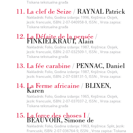
Tiskana tekstualna građa
La clef de Seize
/
RAYNAL Patrick
Nakladnik: Folio, Godina izdanja: 1996, Knjižnica: Osijek,
Jezik: francuski, ISBN: 2-07-040958-9, ISSN: , Vrsta zapisa:
Tiskana tekstualna građa
La Défaite de la pensée
/
FINKIELKRAUT, Alain
Nakladnik: Folio, Godina izdanja: 1987, Knjižnica: Osijek,
Jezik: francuski, ISBN: 2-07-032509-1, ISSN: , Vrsta zapisa:
Tiskana tekstualna građa
La fée carabine
/
PENNAC, Daniel
Nakladnik: Folio, Godina izdanja: 1987, Knjižnica: Osijek,
Jezik: francuski, ISBN: 2-07-038131-5, ISSN: , Vrsta zapisa:
La Ferme africaine
/
BLIXEN,
Karen
Nakladnik: Folio, Godina izdanja: 1965, Knjižnica: Osijek,
Jezik: francuski, ISBN: 2-07-037037-2, ISSN: , Vrsta zapisa:
Tiskana tekstualna građa
La force des choses I
/
BEAUVOIR, Simone de
Nakladnik: Folio, Godina izdanja: 1963, Knjižnica: Split, Jezik:
Francuski, ISBN: 2-07-036764-9, ISSN: , Vrsta zapisa: Tiskana