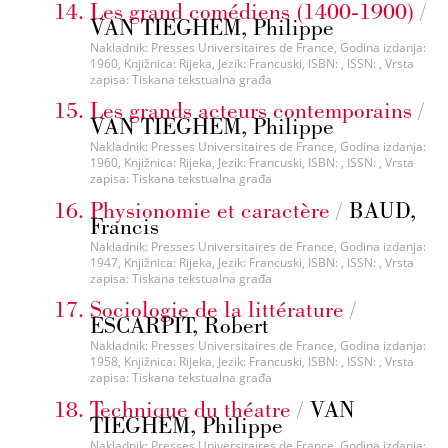
Les grand comédiens (1400-1900)
/
VAN TIEGHEM, Philippe
Nakladnik: Presses Universitaires de France, Godina izdanja:
1960, Knjižnica: Rijeka, Jezik: Francuski, ISBN: , ISSN: , Vrsta
zapisa: Tiskana tekstualna građa
Les grands acteurs contemporains
/
VAN TIEGHEM, Philippe
Nakladnik: Presses Universitaires de France, Godina izdanja:
1960, Knjižnica: Rijeka, Jezik: Francuski, ISBN: , ISSN: , Vrsta
zapisa: Tiskana tekstualna građa
Physionomie et caractère
/
BAUD,
Francis
Nakladnik: Presses Universitaires de France, Godina izdanja:
1947, Knjižnica: Rijeka, Jezik: Francuski, ISBN: , ISSN: , Vrsta
zapisa: Tiskana tekstualna građa
Sociologie de la littérature
/
ESCARPIT, Robert
Nakladnik: Presses Universitaires de France, Godina izdanja:
1958, Knjižnica: Rijeka, Jezik: Francuski, ISBN: , ISSN: , Vrsta
zapisa: Tiskana tekstualna građa
Technique du théatre
/
VAN
TIEGHEM, Philippe
Nakladnik: Presses Universitaires de France, Godina izdanja: