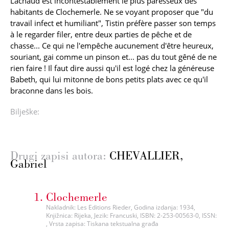
Lachaud est incontestablement le plus paresseux des
habitants de Clochemerle. Ne se voyant proposer que "du
travail infect et humiliant", Tistin préfère passer son temps
à le regarder filer, entre deux parties de pêche et de
chasse... Ce qui ne l'empêche aucunement d'être heureux,
souriant, gai comme un pinson et... pas du tout gêné de ne
rien faire ! Il faut dire aussi qu'il est logé chez la généreuse
Babeth, qui lui mitonne de bons petits plats avec ce qu'il
braconne dans les bois.
Bilješke:
Drugi zapisi autora:
CHEVALLIER,
Gabriel
Clochemerle
Nakladnik: Les Editions Rieder, Godina izdanja: 1934,
Knjižnica: Rijeka, Jezik: Francuski, ISBN: 2-253-00563-0, ISSN:
, Vrsta zapisa: Tiskana tekstualna građa