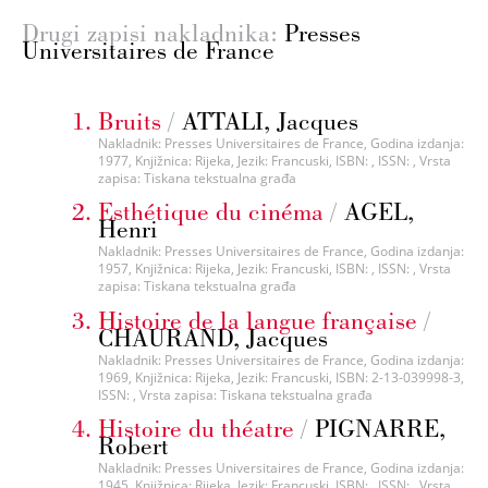
Drugi zapisi nakladnika:
Presses
Universitaires de France
Bruits
/
ATTALI, Jacques
Nakladnik: Presses Universitaires de France, Godina izdanja:
1977, Knjižnica: Rijeka, Jezik: Francuski, ISBN: , ISSN: , Vrsta
zapisa: Tiskana tekstualna građa
Esthétique du cinéma
/
AGEL,
Henri
Nakladnik: Presses Universitaires de France, Godina izdanja:
1957, Knjižnica: Rijeka, Jezik: Francuski, ISBN: , ISSN: , Vrsta
zapisa: Tiskana tekstualna građa
Histoire de la langue française
/
CHAURAND, Jacques
Nakladnik: Presses Universitaires de France, Godina izdanja:
1969, Knjižnica: Rijeka, Jezik: Francuski, ISBN: 2-13-039998-3,
ISSN: , Vrsta zapisa: Tiskana tekstualna građa
Histoire du théatre
/
PIGNARRE,
Robert
Nakladnik: Presses Universitaires de France, Godina izdanja:
1945, Knjižnica: Rijeka, Jezik: Francuski, ISBN: , ISSN: , Vrsta