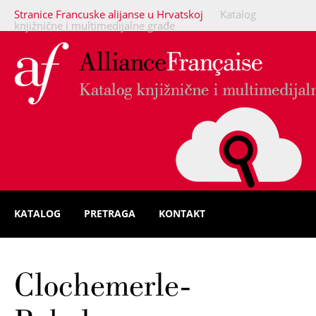
Stranice Francuske alijanse u Hrvatskoj
Katalog
knjižnične i multimedijalne građe
KATALOG
PRETRAGA
KONTAKT
Clochemerle-