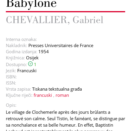
Babylone
CHEVALLIER, Gabriel
Interna oznaka:
Nakladnik:
Presses Universitaires de France
Godina izdanja:
1954
Knjižnica:
Osijek
Dostupno:
1
Jezik:
Francuski
ISBN:
ISSN:
Vrsta zapisa:
Tiskana tekstualna građa
Ključne riječi:
francuski
,
roman
Opis:
Le village de Clochemerle après des jours brûlants a
retrouvé son calme. Seul Tistin, le fainéant, se distingue par
sa nonchalance et sa belle humeur. En effet, Baptistin