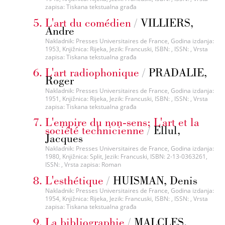
zapisa: Tiskana tekstualna građa
L'art du comédien
/
VILLIERS,
Andre
Nakladnik: Presses Universitaires de France, Godina izdanja:
1953, Knjižnica: Rijeka, Jezik: Francuski, ISBN: , ISSN: , Vrsta
zapisa: Tiskana tekstualna građa
L'art radiophonique
/
PRADALIE,
Roger
Nakladnik: Presses Universitaires de France, Godina izdanja:
1951, Knjižnica: Rijeka, Jezik: Francuski, ISBN: , ISSN: , Vrsta
zapisa: Tiskana tekstualna građa
L'empire du non-sens; L'art et la
société technicienne
/
Ellul,
Jacques
Nakladnik: Presses Universitaires de France, Godina izdanja:
1980, Knjižnica: Split, Jezik: Francuski, ISBN: 2-13-0363261,
ISSN: , Vrsta zapisa: Roman
L'esthétique
/
HUISMAN, Denis
Nakladnik: Presses Universitaires de France, Godina izdanja:
1954, Knjižnica: Rijeka, Jezik: Francuski, ISBN: , ISSN: , Vrsta
zapisa: Tiskana tekstualna građa
La bibliographie
/
MALCLES,