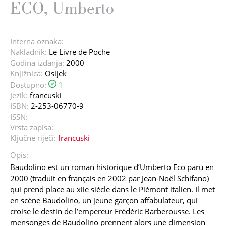
ECO, Umberto
Interna oznaka:
Nakladnik:
Le Livre de Poche
Godina izdanja:
2000
Knjižnica:
Osijek
Dostupno:
1
Jezik:
francuski
ISBN:
2-253-06770-9
ISSN:
Vrsta zapisa:
Ključne riječi:
francuski
Opis:
Baudolino est un roman historique d’Umberto Eco paru en
2000 (traduit en français en 2002 par Jean-Noël Schifano)
qui prend place au xiie siècle dans le Piémont italien. Il met
en scène Baudolino, un jeune garçon affabulateur, qui
croise le destin de l’empereur Frédéric Barberousse. Les
mensonges de Baudolino prennent alors une dimension