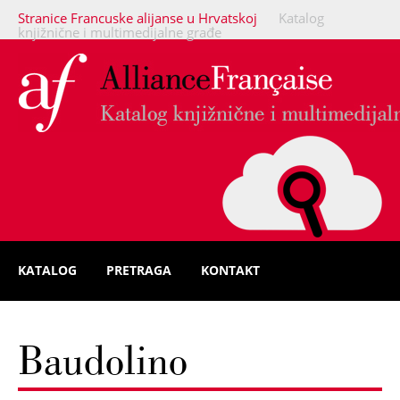
Stranice Francuske alijanse u Hrvatskoj
Katalog
knjižnične i multimedijalne građe
KATALOG
PRETRAGA
KONTAKT
Baudolino