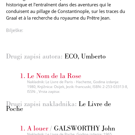
historique et l’entraînent dans des aventures qui le
conduisent au pillage de Constantinople, sur les traces du
Graal et à la recherche du royaume du Prêtre Jean.
Bilješke:
Drugi zapisi autora:
ECO, Umberto
Le Nom de la Rose
Nakladnik: Le Livre de Paris - Hachette, Godina izdanja:
1980, Knjižnica: Osijek, Jezik: francuski, ISBN: 2-253-03313-8,
ISSN: , Vrsta zapisa:
Drugi zapisi nakladnika:
Le Livre de
Poche
A louer
/
GALSWORTHY John
Nakladnik: Le Livre de Poche, Godina izdanja: 1965,