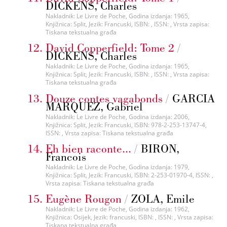
DICKENS, Charles
Nakladnik: Le Livre de Poche, Godina izdanja: 1965,
Knjižnica: Split, Jezik: Francuski, ISBN: , ISSN: , Vrsta zapisa:
Tiskana tekstualna građa
David Copperfield: Tome 2
/
DICKENS, Charles
Nakladnik: Le Livre de Poche, Godina izdanja: 1965,
Knjižnica: Split, Jezik: Francuski, ISBN: , ISSN: , Vrsta zapisa:
Tiskana tekstualna građa
Douze contes vagabonds
/
GARCIA
MARQUEZ, Gabriel
Nakladnik: Le Livre de Poche, Godina izdanja: 2006,
Knjižnica: Split, Jezik: Francuski, ISBN: 978-2-253-13747-4,
ISSN: , Vrsta zapisa: Tiskana tekstualna građa
Eh bien raconte...
/
BIRON,
Francois
Nakladnik: Le Livre de Poche, Godina izdanja: 1979,
Knjižnica: Split, Jezik: Francuski, ISBN: 2-253-01970-4, ISSN: ,
Vrsta zapisa: Tiskana tekstualna građa
Eugène Rougon
/
ZOLA, Emile
Nakladnik: Le Livre de Poche, Godina izdanja: 1962,
Knjižnica: Osijek, Jezik: francuski, ISBN: , ISSN: , Vrsta zapisa:
Tiskana tekstualna građa