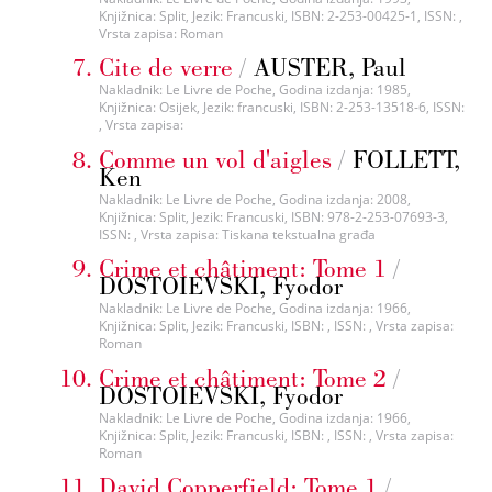
Knjižnica: Split, Jezik: Francuski, ISBN: 2-253-00425-1, ISSN: ,
Vrsta zapisa: Roman
Cite de verre
/
AUSTER, Paul
Nakladnik: Le Livre de Poche, Godina izdanja: 1985,
Knjižnica: Osijek, Jezik: francuski, ISBN: 2-253-13518-6, ISSN:
, Vrsta zapisa:
Comme un vol d'aigles
/
FOLLETT,
Ken
Nakladnik: Le Livre de Poche, Godina izdanja: 2008,
Knjižnica: Split, Jezik: Francuski, ISBN: 978-2-253-07693-3,
ISSN: , Vrsta zapisa: Tiskana tekstualna građa
Crime et châtiment: Tome 1
/
DOSTOIEVSKI, Fyodor
Nakladnik: Le Livre de Poche, Godina izdanja: 1966,
Knjižnica: Split, Jezik: Francuski, ISBN: , ISSN: , Vrsta zapisa:
Roman
Crime et châtiment: Tome 2
/
DOSTOIEVSKI, Fyodor
Nakladnik: Le Livre de Poche, Godina izdanja: 1966,
Knjižnica: Split, Jezik: Francuski, ISBN: , ISSN: , Vrsta zapisa:
Roman
David Copperfield: Tome 1
/