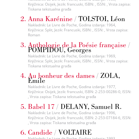
Knjižnica: Osijek, Jezik: francuski, ISBN: , ISSN: , Vrsta zapisa:
Tiskana tekstualna građa
Anna Karénine
/
TOLSTOI, Léon
Nakladnik: Le Livre de Poche, Godina izdanja: 1964,
Knjižnica: Split, Jezik: Francuski, ISBN: , ISSN: , Vrsta zapisa:
Roman
Anthologie de la Poésie française
/
POMPIDOU, Georges
Nakladnik: Le Livre de Poche, Godina izdanja: 1969,
Knjižnica: Split, Jezik: Francuski, ISBN: , ISSN: , Vrsta zapisa:
Tiskana tekstualna građa
Au bonheur des dames
/
ZOLA,
Emile
Nakladnik: Le Livre de Poche, Godina izdanja: 1977,
Knjižnica: Osijek, Jezik: francuski, ISBN: 2-253-00286-0, ISSN:
, Vrsta zapisa: Tiskana tekstualna građa
Babel 17
/
DELANY, Samuel R.
Nakladnik: Le Livre de Poche, Godina izdanja: 1996,
Knjižnica: Osijek, Jezik: francuski, ISBN: 2-253-07184-6, ISSN:
, Vrsta zapisa: Tiskana tekstualna građa
Candide
/
VOLTAIRE
Nakladnik: Le Livre de Poche, Godina izdanja: 1993,