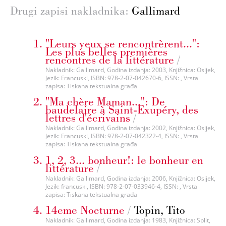
Drugi zapisi nakladnika:
Gallimard
"Leurs yeux se rencontrèrent...":
Les plus belles premières
rencontres de la littérature
/
Nakladnik: Gallimard, Godina izdanja: 2003, Knjižnica: Osijek,
Jezik: Francuski, ISBN: 978-2-07-042670-6, ISSN: , Vrsta
zapisa: Tiskana tekstualna građa
"Ma chère Maman...": De
baudelaire à Saint-Exupéry, des
lettres d'écrivains
/
Nakladnik: Gallimard, Godina izdanja: 2002, Knjižnica: Osijek,
Jezik: Francuski, ISBN: 978-2-07-042322-4, ISSN: , Vrsta
zapisa: Tiskana tekstualna građa
1, 2, 3... bonheur!: le bonheur en
littérature
/
Nakladnik: Gallimard, Godina izdanja: 2006, Knjižnica: Osijek,
Jezik: francuski, ISBN: 978-2-07-033946-4, ISSN: , Vrsta
zapisa: Tiskana tekstualna građa
14eme Nocturne
/
Topin, Tito
Nakladnik: Gallimard, Godina izdanja: 1983, Knjižnica: Split,