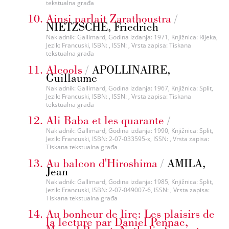
tekstualna građa
Ainsi parlait Zarathoustra
/
NIETZSCHE, Friedrich
Nakladnik: Gallimard, Godina izdanja: 1971, Knjižnica: Rijeka,
Jezik: Francuski, ISBN: , ISSN: , Vrsta zapisa: Tiskana
tekstualna građa
Alcools
/
APOLLINAIRE,
Guillaume
Nakladnik: Gallimard, Godina izdanja: 1967, Knjižnica: Split,
Jezik: Francuski, ISBN: , ISSN: , Vrsta zapisa: Tiskana
tekstualna građa
Ali Baba et les quarante
/
Nakladnik: Gallimard, Godina izdanja: 1990, Knjižnica: Split,
Jezik: Francuski, ISBN: 2-07-033595-x, ISSN: , Vrsta zapisa:
Tiskana tekstualna građa
Au balcon d'Hiroshima
/
AMILA,
Jean
Nakladnik: Gallimard, Godina izdanja: 1985, Knjižnica: Split,
Jezik: Francuski, ISBN: 2-07-049007-6, ISSN: , Vrsta zapisa:
Tiskana tekstualna građa
Au bonheur de lire: Les plaisirs de
la lecture par Daniel Pennac,