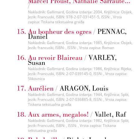
Marcel Proust, Nathalie Sarraute...
/
Nakladnik: Gallimard, Godina izdanja: 2004, Knjižnica: Osijek,
Jezik: Francuski, ISBN: 978-2-07-031451-5, ISSN: , Vrsta
zapisa: Tiskana tekstualna građa
Au bonheur des ogres
/
PENNAC,
Daniel
Nakladnik: Gallimard, Godina izdanja: 1985, Knjižnica: Osijek,
Jezik: francuski, ISBN: , ISSN: , Vrsta zapisa: Roman
Au revoir Blaireau
/
VARLEY,
Susan
Nakladnik: Gallimard, Godina izdanja: 1986, Knjižnica: Rijeka,
Jezik: Francuski, ISBN: 2-07-039145-0, ISSN: , Vrsta zapisa:
Slikovnica
Aurélien
/
ARAGON, Louis
Nakladnik: Gallimard, Godina izdanja: 1944, Knjižnica: Split,
Jezik: Francuski, ISBN: 2-07-036885-8, ISSN: , Vrsta zapisa:
Tiskana tekstualna građa
Aux armes, megalos!
/
Vallet, Raf
Nakladnik: Gallimard, Godina izdanja: 1982, Knjižnica: Split,
Jezik: Francuski, ISBN: , ISSN: , Vrsta zapisa: Tiskana
tekstualna građa