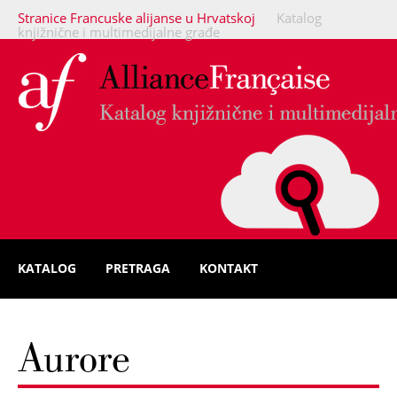
Stranice Francuske alijanse u Hrvatskoj
Katalog
knjižnične i multimedijalne građe
KATALOG
PRETRAGA
KONTAKT
Aurore