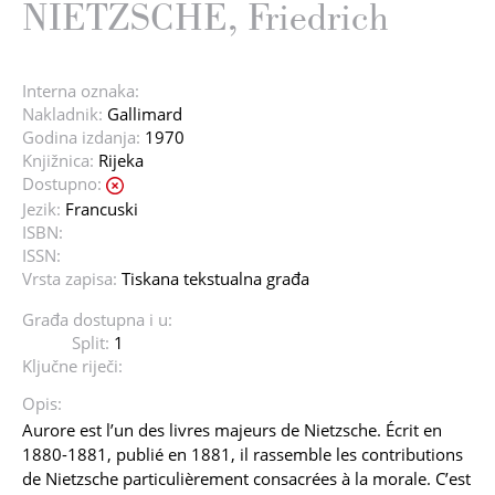
NIETZSCHE, Friedrich
Interna oznaka:
Nakladnik:
Gallimard
Godina izdanja:
1970
Knjižnica:
Rijeka
Dostupno:
Jezik:
Francuski
ISBN:
ISSN:
Vrsta zapisa:
Tiskana tekstualna građa
Građa dostupna i u:
Split:
1
Ključne riječi:
Opis:
Aurore est l’un des livres majeurs de Nietzsche. Écrit en
1880-1881, publié en 1881, il rassemble les contributions
de Nietzsche particulièrement consacrées à la morale. C’est