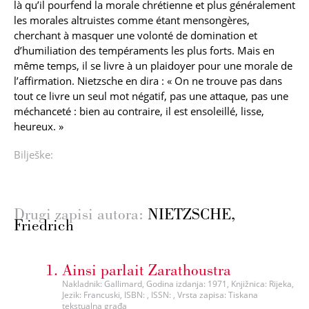
là qu’il pourfend la morale chrétienne et plus généralement
les morales altruistes comme étant mensongères,
cherchant à masquer une volonté de domination et
d’humiliation des tempéraments les plus forts. Mais en
même temps, il se livre à un plaidoyer pour une morale de
l’affirmation. Nietzsche en dira : « On ne trouve pas dans
tout ce livre un seul mot négatif, pas une attaque, pas une
méchanceté : bien au contraire, il est ensoleillé, lisse,
heureux. »
Bilješke:
Drugi zapisi autora:
NIETZSCHE,
Friedrich
Ainsi parlait Zarathoustra
Nakladnik: Gallimard, Godina izdanja: 1971, Knjižnica: Rijeka,
Jezik: Francuski, ISBN: , ISSN: , Vrsta zapisa: Tiskana
tekstualna građa