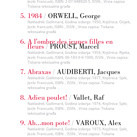
Jezik: Francuski, ISBN: 2-07-048920-5, ISSN: , Vrsta zapisa:
Tiskana tekstualna građa
1984
/
ORWELL, George
Nakladnik: Gallimard, Godina izdanja: 1950, Knjižnica: Osijek,
Jezik: francuski, ISBN: , ISSN: , Vrsta zapisa: Tiskana
tekstualna građa
A l'ombre des jeunes filles en
fleurs
/
PROUST, Marcel
Nakladnik: Gallimard, Godina izdanja: 1954, Knjižnica: Rijeka,
Jezik: Francuski, ISBN: 06-183-II-9-1000, ISSN: , Vrsta zapisa:
Tiskana tekstualna građa
Abraxas
/
AUDIBERTI, Jacques
Nakladnik: Gallimard, Godina izdanja: 1977, Knjižnica: Split,
Jezik: Francuski, ISBN: , ISSN: , Vrsta zapisa: Tiskana
tekstualna građa
Adieu poulet!
/
Vallet, Raf
Nakladnik: Gallimard, Godina izdanja: 1974, Knjižnica: Split,
Jezik: Francuski, ISBN: , ISSN: , Vrsta zapisa: Tiskana
tekstualna građa
Ah...mon pote!
/
VAROUX, Alex
Nakladnik: Gallimard, Godina izdanja: 1973, Knjižnica: Split,
Jezik: Francuski, ISBN: , ISSN: , Vrsta zapisa: Tiskana