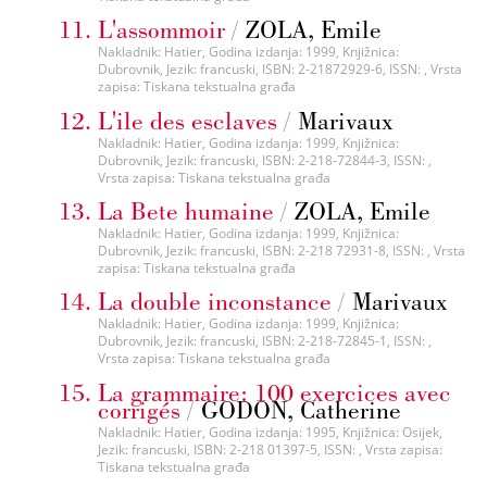
L'assommoir
/
ZOLA, Emile
Nakladnik: Hatier, Godina izdanja: 1999, Knjižnica:
Dubrovnik, Jezik: francuski, ISBN: 2-21872929-6, ISSN: , Vrsta
zapisa: Tiskana tekstualna građa
L'ile des esclaves
/
Marivaux
Nakladnik: Hatier, Godina izdanja: 1999, Knjižnica:
Dubrovnik, Jezik: francuski, ISBN: 2-218-72844-3, ISSN: ,
Vrsta zapisa: Tiskana tekstualna građa
La Bete humaine
/
ZOLA, Emile
Nakladnik: Hatier, Godina izdanja: 1999, Knjižnica:
Dubrovnik, Jezik: francuski, ISBN: 2-218 72931-8, ISSN: , Vrsta
zapisa: Tiskana tekstualna građa
La double inconstance
/
Marivaux
Nakladnik: Hatier, Godina izdanja: 1999, Knjižnica:
Dubrovnik, Jezik: francuski, ISBN: 2-218-72845-1, ISSN: ,
Vrsta zapisa: Tiskana tekstualna građa
La grammaire: 100 exercices avec
corrigés
/
GODON, Catherine
Nakladnik: Hatier, Godina izdanja: 1995, Knjižnica: Osijek,
Jezik: francuski, ISBN: 2-218 01397-5, ISSN: , Vrsta zapisa:
Tiskana tekstualna građa