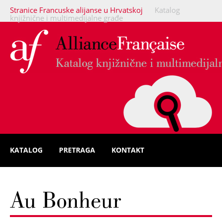
Stranice Francuske alijanse u Hrvatskoj
Katalog
knjižnične i multimedijalne građe
KATALOG
PRETRAGA
KONTAKT
Au Bonheur