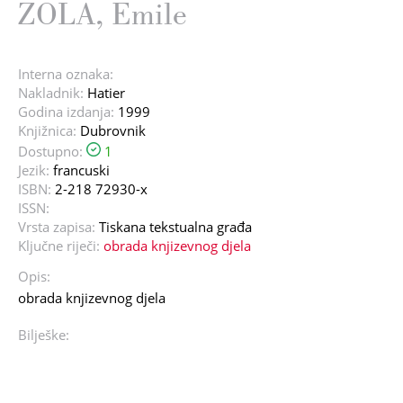
ZOLA, Emile
Interna oznaka:
Nakladnik:
Hatier
Godina izdanja:
1999
Knjižnica:
Dubrovnik
Dostupno:
1
Jezik:
francuski
ISBN:
2-218 72930-x
ISSN:
Vrsta zapisa:
Tiskana tekstualna građa
Ključne riječi:
obrada knjizevnog djela
Opis:
obrada knjizevnog djela
Bilješke: