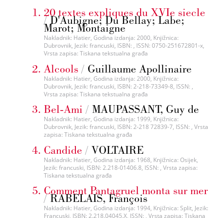
20 textes expliques du XVIe siecle
/
D'Aubigne; Du Bellay; Labe;
Marot; Montaigne
Nakladnik: Hatier, Godina izdanja: 2000, Knjižnica:
Dubrovnik, Jezik: francuski, ISBN: , ISSN: 0750-251672801-x,
Vrsta zapisa: Tiskana tekstualna građa
Alcools
/
Guillaume Apollinaire
Nakladnik: Hatier, Godina izdanja: 2000, Knjižnica:
Dubrovnik, Jezik: francuski, ISBN: 2-218-73349-8, ISSN: ,
Vrsta zapisa: Tiskana tekstualna građa
Bel-Ami
/
MAUPASSANT, Guy de
Nakladnik: Hatier, Godina izdanja: 1999, Knjižnica:
Dubrovnik, Jezik: francuski, ISBN: 2-218 72839-7, ISSN: , Vrsta
zapisa: Tiskana tekstualna građa
Candide
/
VOLTAIRE
Nakladnik: Hatier, Godina izdanja: 1968, Knjižnica: Osijek,
Jezik: francuski, ISBN: 2.218-01406.8, ISSN: , Vrsta zapisa:
Tiskana tekstualna građa
Comment Pantagruel monta sur mer
/
RABELAIS, François
Nakladnik: Hatier, Godina izdanja: 1994, Knjižnica: Split, Jezik:
Francuski, ISBN: 2.218.04045.X, ISSN: , Vrsta zapisa: Tiskana