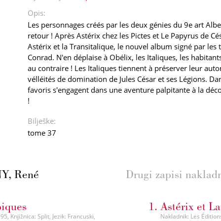
Opis:
Les personnages créés par les deux génies du 9e art Alb
retour ! Après Astérix chez les Pictes et Le Papyrus de Cé
Astérix et la Transitalique, le nouvel album signé par les 
Conrad. N'en déplaise à Obélix, les Italiques, les habitant
au contraire ! Les Italiques tiennent à préserver leur aut
vélléités de domination de Jules César et ses Légions. Dan
favoris s'engagent dans une aventure palpitante à la déco
!
Bilješke:
tome 37
Y, René
Drugi zapisi naklad
piques
Astérix et La
, Knjižnica: Split, Jezik: Francuski,
Nakladnik: Les Éditions