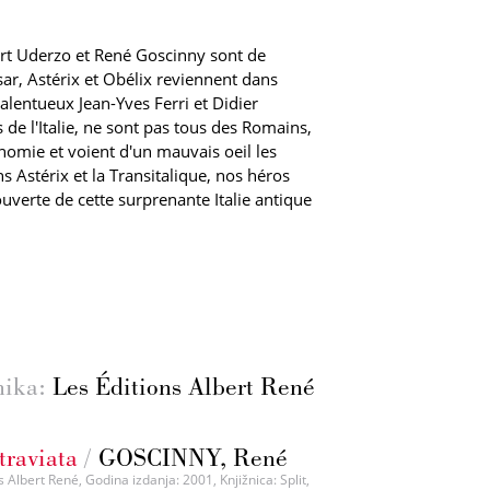
ert Uderzo et René Goscinny sont de
sar, Astérix et Obélix reviennent dans
talentueux Jean-Yves Ferri et Didier
s de l'Italie, ne sont pas tous des Romains,
onomie et voient d'un mauvais oeil les
s Astérix et la Transitalique, nos héros
uverte de cette surprenante Italie antique
nika:
Les Éditions Albert René
traviata
/
GOSCINNY, René
 Albert René, Godina izdanja: 2001, Knjižnica: Split,