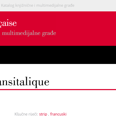
Katalog knjižnične i multimedijalne građe
ansitalique
Ključne riječi:
strip
,
francuski