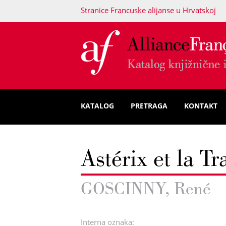
Stranice Francuske alijanse u Hrvatskoj
KATALOG
PRETRAGA
KONTAKT
Astérix et la Tr
GOSCINNY, René
Interna oznaka: