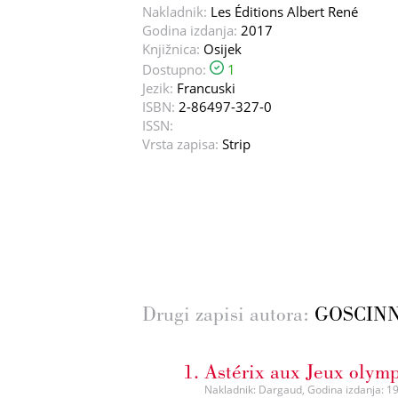
Nakladnik:
Les Éditions Albert René
Godina izdanja:
2017
Knjižnica:
Osijek
Dostupno:
1
Jezik:
Francuski
ISBN:
2-86497-327-0
ISSN:
Vrsta zapisa:
Strip
Drugi zapisi autora:
GOSCINN
Astérix aux Jeux olym
Nakladnik: Dargaud, Godina izdanja: 1995