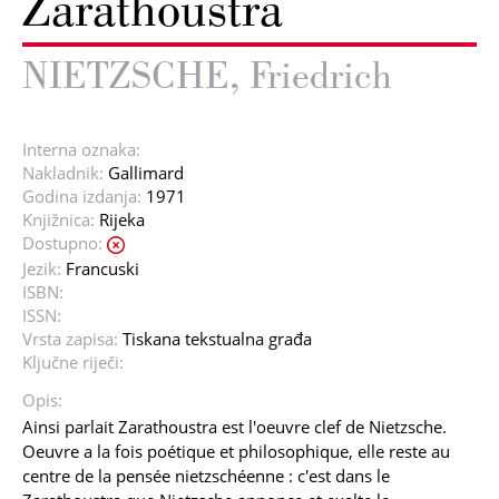
Zarathoustra
NIETZSCHE, Friedrich
Interna oznaka:
Nakladnik:
Gallimard
Godina izdanja:
1971
Knjižnica:
Rijeka
Dostupno:
Jezik:
Francuski
ISBN:
ISSN:
Vrsta zapisa:
Tiskana tekstualna građa
Ključne riječi:
Opis:
Ainsi parlait Zarathoustra est l'oeuvre clef de Nietzsche.
Oeuvre a la fois poétique et philosophique, elle reste au
centre de la pensée nietzschéenne : c'est dans le