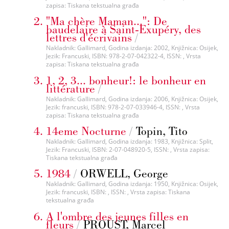
zapisa: Tiskana tekstualna građa
"Ma chère Maman...": De
baudelaire à Saint-Exupéry, des
lettres d'écrivains
/
Nakladnik: Gallimard, Godina izdanja: 2002, Knjižnica: Osijek,
Jezik: Francuski, ISBN: 978-2-07-042322-4, ISSN: , Vrsta
zapisa: Tiskana tekstualna građa
1, 2, 3... bonheur!: le bonheur en
littérature
/
Nakladnik: Gallimard, Godina izdanja: 2006, Knjižnica: Osijek,
Jezik: francuski, ISBN: 978-2-07-033946-4, ISSN: , Vrsta
zapisa: Tiskana tekstualna građa
14eme Nocturne
/
Topin, Tito
Nakladnik: Gallimard, Godina izdanja: 1983, Knjižnica: Split,
Jezik: Francuski, ISBN: 2-07-048920-5, ISSN: , Vrsta zapisa:
Tiskana tekstualna građa
1984
/
ORWELL, George
Nakladnik: Gallimard, Godina izdanja: 1950, Knjižnica: Osijek,
Jezik: francuski, ISBN: , ISSN: , Vrsta zapisa: Tiskana
tekstualna građa
A l'ombre des jeunes filles en
fleurs
/
PROUST, Marcel