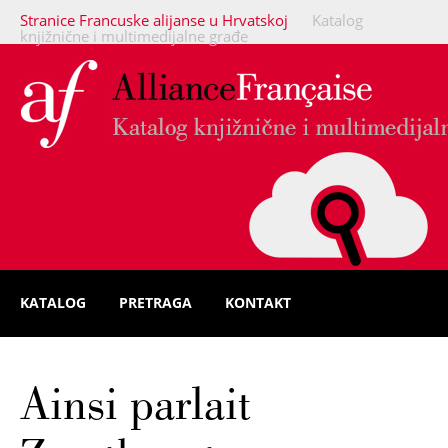
Stranice Francuske alijanse u Hrvatskoj
Katalog
knjižnične i multimedijalne građe
KATALOG
PRETRAGA
KONTAKT
Ainsi parlait