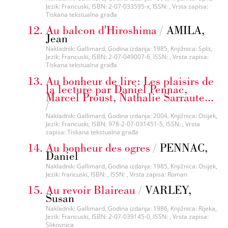
Jezik: Francuski, ISBN: 2-07-033595-x, ISSN: , Vrsta zapisa:
Tiskana tekstualna građa
Au balcon d'Hiroshima
/
AMILA,
Jean
Nakladnik: Gallimard, Godina izdanja: 1985, Knjižnica: Split,
Jezik: Francuski, ISBN: 2-07-049007-6, ISSN: , Vrsta zapisa:
Tiskana tekstualna građa
Au bonheur de lire: Les plaisirs de
la lecture par Daniel Pennac,
Marcel Proust, Nathalie Sarraute...
/
Nakladnik: Gallimard, Godina izdanja: 2004, Knjižnica: Osijek,
Jezik: Francuski, ISBN: 978-2-07-031451-5, ISSN: , Vrsta
zapisa: Tiskana tekstualna građa
Au bonheur des ogres
/
PENNAC,
Daniel
Nakladnik: Gallimard, Godina izdanja: 1985, Knjižnica: Osijek,
Jezik: francuski, ISBN: , ISSN: , Vrsta zapisa: Roman
Au revoir Blaireau
/
VARLEY,
Susan
Nakladnik: Gallimard, Godina izdanja: 1986, Knjižnica: Rijeka,
Jezik: Francuski, ISBN: 2-07-039145-0, ISSN: , Vrsta zapisa:
Slikovnica