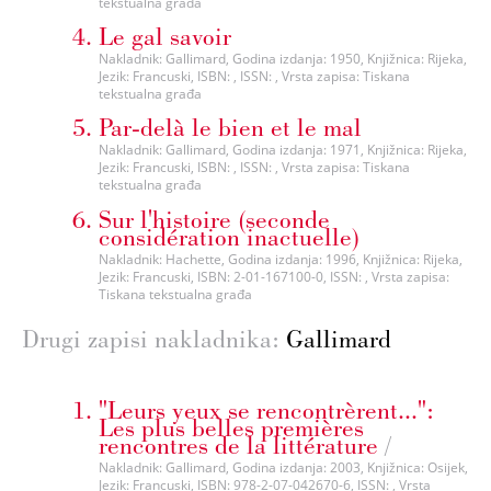
tekstualna građa
Le gal savoir
Nakladnik: Gallimard, Godina izdanja: 1950, Knjižnica: Rijeka,
Jezik: Francuski, ISBN: , ISSN: , Vrsta zapisa: Tiskana
tekstualna građa
Par-delà le bien et le mal
Nakladnik: Gallimard, Godina izdanja: 1971, Knjižnica: Rijeka,
Jezik: Francuski, ISBN: , ISSN: , Vrsta zapisa: Tiskana
tekstualna građa
Sur l'histoire (seconde
considération inactuelle)
Nakladnik: Hachette, Godina izdanja: 1996, Knjižnica: Rijeka,
Jezik: Francuski, ISBN: 2-01-167100-0, ISSN: , Vrsta zapisa:
Tiskana tekstualna građa
Drugi zapisi nakladnika:
Gallimard
"Leurs yeux se rencontrèrent...":
Les plus belles premières
rencontres de la littérature
/
Nakladnik: Gallimard, Godina izdanja: 2003, Knjižnica: Osijek,
Jezik: Francuski, ISBN: 978-2-07-042670-6, ISSN: , Vrsta