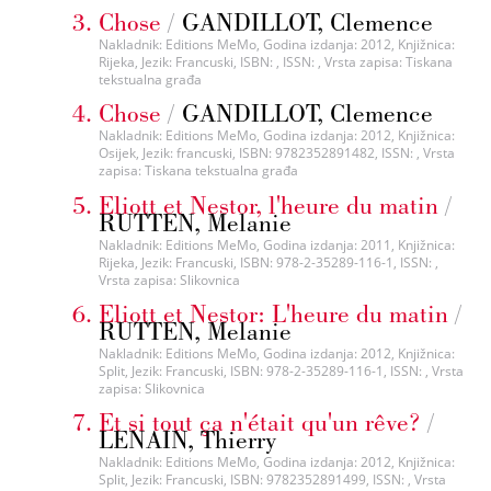
Chose
/
GANDILLOT, Clemence
Nakladnik: Editions MeMo, Godina izdanja: 2012, Knjižnica:
Rijeka, Jezik: Francuski, ISBN: , ISSN: , Vrsta zapisa: Tiskana
tekstualna građa
Chose
/
GANDILLOT, Clemence
Nakladnik: Editions MeMo, Godina izdanja: 2012, Knjižnica:
Osijek, Jezik: francuski, ISBN: 9782352891482, ISSN: , Vrsta
zapisa: Tiskana tekstualna građa
Eliott et Nestor, l'heure du matin
/
RUTTEN, Melanie
Nakladnik: Editions MeMo, Godina izdanja: 2011, Knjižnica:
Rijeka, Jezik: Francuski, ISBN: 978-2-35289-116-1, ISSN: ,
Vrsta zapisa: Slikovnica
Eliott et Nestor: L'heure du matin
/
RUTTEN, Melanie
Nakladnik: Editions MeMo, Godina izdanja: 2012, Knjižnica:
Split, Jezik: Francuski, ISBN: 978-2-35289-116-1, ISSN: , Vrsta
zapisa: Slikovnica
Et si tout ça n'était qu'un rêve?
/
LENAIN, Thierry
Nakladnik: Editions MeMo, Godina izdanja: 2012, Knjižnica:
Split, Jezik: Francuski, ISBN: 9782352891499, ISSN: , Vrsta