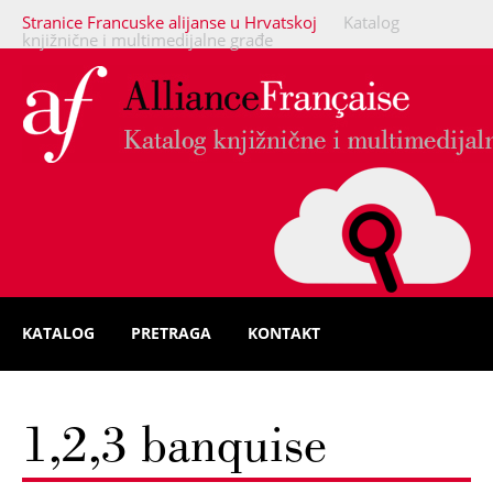
Stranice Francuske alijanse u Hrvatskoj
Katalog
knjižnične i multimedijalne građe
KATALOG
PRETRAGA
KONTAKT
1,2,3 banquise