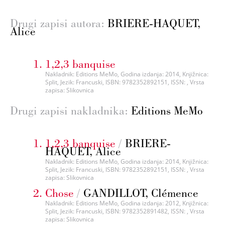
Drugi zapisi autora:
BRIERE-HAQUET,
Alice
1,2,3 banquise
Nakladnik: Editions MeMo, Godina izdanja: 2014, Knjižnica:
Split, Jezik: Francuski, ISBN: 9782352892151, ISSN: , Vrsta
zapisa: Slikovnica
Drugi zapisi nakladnika:
Editions MeMo
1,2,3 banquise
/
BRIERE-
HAQUET, Alice
Nakladnik: Editions MeMo, Godina izdanja: 2014, Knjižnica:
Split, Jezik: Francuski, ISBN: 9782352892151, ISSN: , Vrsta
zapisa: Slikovnica
Chose
/
GANDILLOT, Clémence
Nakladnik: Editions MeMo, Godina izdanja: 2012, Knjižnica:
Split, Jezik: Francuski, ISBN: 9782352891482, ISSN: , Vrsta
zapisa: Slikovnica